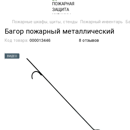
Пожарные шкафы, щиты, стенды
Пожарный инвентарь
Б
Багор пожарный металлический
Код товара:
000013446
8 отзывов
ВИДЕО