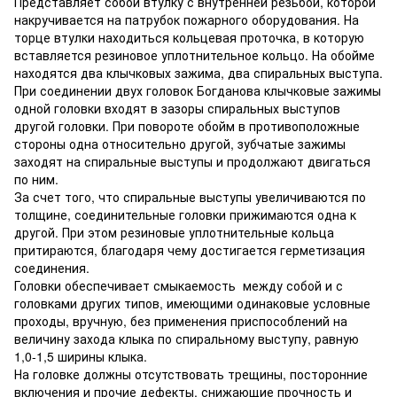
Представляет собой втулку с внутренней резьбой, которой
накручивается на патрубок пожарного оборудования. На
торце втулки находиться кольцевая проточка, в которую
вставляется резиновое уплотнительное кольцо. На обойме
находятся два клычковых зажима, два спиральных выступа.
При соединении двух головок Богданова клычковые зажимы
одной головки входят в зазоры спиральных выступов
другой головки. При повороте обойм в противоположные
стороны одна относительно другой, зубчатые зажимы
заходят на спиральные выступы и продолжают двигаться
по ним.
За счет того, что спиральные выступы увеличиваются по
толщине, соединительные головки прижимаются одна к
другой. При этом резиновые уплотнительные кольца
притираются, благодаря чему достигается герметизация
соединения.
Головки обеспечивает смыкаемость между собой и с
головками других типов, имеющими одинаковые условные
проходы, вручную, без применения приспособлений на
величину захода клыка по спиральному выступу, равную
1,0-1,5 ширины клыка.
На головке должны отсутствовать трещины, посторонние
включения и прочие дефекты, снижающие прочность и