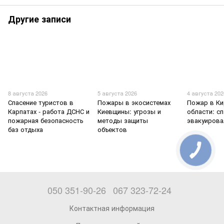
Другие записи
8 августа 2026
5 августа 2026
4 августа 202
Спасение туристов в
Пожары в экосистемах
Пожар в К
Карпатах - работа ДСНС и
Киевщины: угрозы и
области: с
пожарная безопасность
методы защиты
эвакуирова
баз отдыха
объектов
050 351-90-26
067 323-72-24
Контактная информация