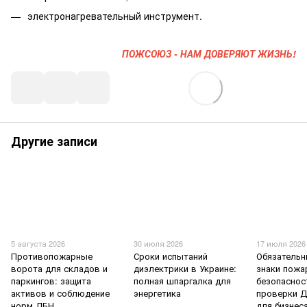
электронагревательный инструмент.
ПОЖСОЮЗ - НАМ ДОВЕРЯЮТ ЖИЗНЬ!
Другие записи
5 августа 2026
30 июля 2026
17 июля 2026
Противопожарные
Сроки испытаний
Обязательн
ворота для складов и
диэлектрики в Украине:
знаки пожа
паркингов: защита
полная шпаргалка для
безопаснос
активов и соблюдение
энергетика
проверки Д
норм ДБН
для бизнес