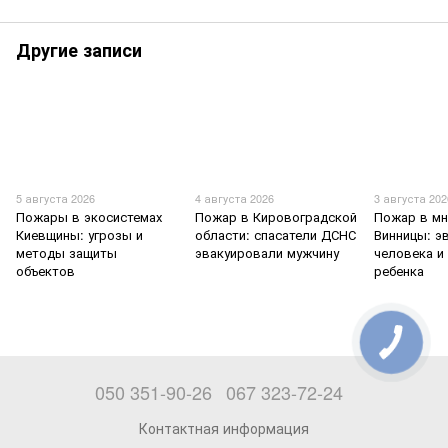
Другие записи
5 августа 2026
4 августа 2026
3 августа 202
Пожары в экосистемах
Пожар в Кировоградской
Пожар в мн
Киевщины: угрозы и
области: спасатели ДСНС
Винницы: э
методы защиты
эвакуировали мужчину
человека и
объектов
ребенка
050 351-90-26
067 323-72-24
Контактная информация