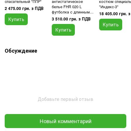
спасательный "ППР"
антистатическое
костюм специал
белье FHR 020 L
"Индекс-3"
2 475.00 грн. з ПДВ
футболка с длинным
18 405.00 грн. 
рукавом - размер XXL
Купить
3 510.00 грн. з ПДВ
Купить
Купить
Обсуждение
Добавьте первый отзыв
Новый комментарий