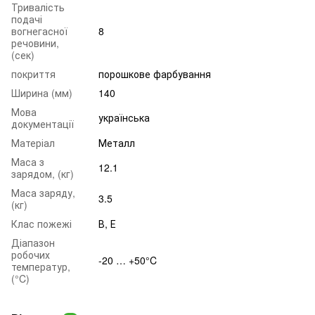
Тривалість
подачі
вогнегасної
8
речовини,
(сек)
покриття
порошкове фарбування
Ширина (мм)
140
Мова
українська
документації
Матеріал
Металл
Маса з
12.1
зарядом, (кг)
Маса заряду,
3.5
(кг)
Клас пожежі
В, Е
Діапазон
робочих
-20 … +50°C
температур,
(°C)