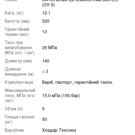
(ОУ-5)
Вага, (кг)
12.1
Висота (мм)
520
Гарантійний
12
термін (міс)
Тиск при
випробуванні,
25 МПа
МПа (кгс / см²)
Діаметр (мм)
140
Длинна
> 3
викидання (м)
Комплектація
Виріб, паспорт, гарантійний талон.
Максимальний
тиск, МПа (кгс/
15,0 мПа (150 бар)
см²)
Об'єм (л)
5
Площа гасіння
50
(м²)
Виробник
Хладар-Техсоюз