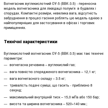
Вогнегасник вуглекислотний ОУ-5 (ВВК-3.5) - переносна
модель вогнегасника для ліквідації полум’я в будівлях і
спорудах. Компактні розміри, невелика вага, відсутність
забруднення в процесі гасіння роблять цю модель однією з
найпопулярніших для застосування в офісах і торгових
приміщеннях.
Технічні характеристики
Вуглекислотний вогнегасник ОУ-5 (ВВК-3.5) має такі технічні
параметри:
вогнегасна речовина – вуглекислий газ;
вага повністю спорядженого вогнегасника – 12,1 кг;
вага вогнегасного складу – 3.5 кг;
тривалість подачі суміші, що гасить - приблизно 8
секунд;
максимальний внутрішній тиск – 15,0 мПа або 150 бар;
висота та ширина вогнегасника – 520×140 мм.;