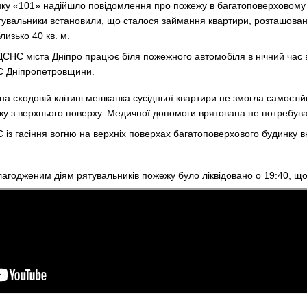
нку «101» надійшло повідомлення про пожежу в багатоповерховому 
ятувальники встановили, що сталося займання квартири, розташова
изько 40 кв. м.
на сходовій клітині мешканка сусідньої квартири не змогла самос
ку з верхнього поверху
. Медичної допомоги врятована не потребув
агодженим діям рятувальників пожежу було ліквідовано о 19:40, щ