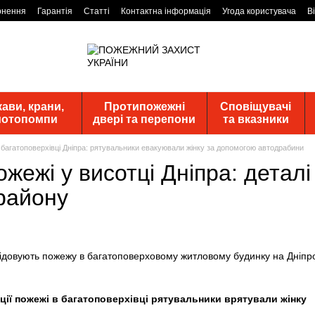
рнення
Гарантія
Статті
Контактна інформація
Угода користувача
В
ави, крани,
Протипожежні
Сповіщувачі
 мотопомпи
двері та перепони
та вказники
багатоповерхівці Дніпра: рятувальники евакуювали жінку за допомогою автодрабини
пожежі у висотці Дніпра: дета
району
дації пожежі в багатоповерхівці рятувальники врятували жінку