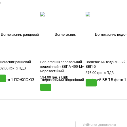
о
гнегасник ранцевий
Вогнегасник аерозольний
Вогнегасник водо-пінний
водопінний «ВВПА-400-М»
ВВП-5
02.00 грн. з ПДВ
морозостійкий
876.00 грн. з ПДВ
594.00 грн. з ПДВ
Увійти за допомогою