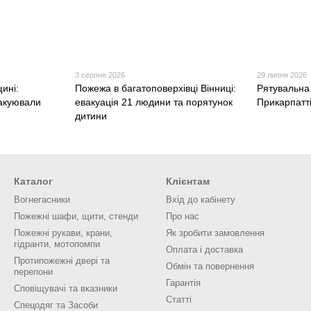
3 серпня 2026
29 липня 2026
ині:
Пожежа в багатоповерхівці Вінниці:
Рятувальна
акуювали
евакуація 21 людини та порятунок
Прикарпатті
дитини
Каталог
Клієнтам
Вогнегасники
Вхід до кабінету
Пожежні шафи, щити, стенди
Про нас
Пожежні рукави, крани,
Як зробити замовлення
гідранти, мотопомпи
Оплата і доставка
Протипожежні двері та
Обмін та повернення
перепони
Гарантія
Сповіщувачі та вказники
Статті
Спецодяг та Засоби