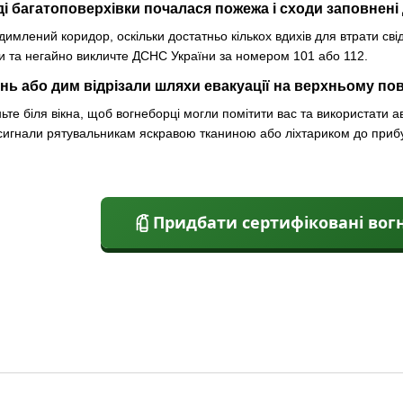
їзді багатоповерхівки почалася пожежа і сходи заповнен
имлений коридор, оскільки достатньо кількох вдихів для втрати свідо
и та негайно викличте ДСНС України за номером 101 або 112.
нь або дим відрізали шляхи евакуації на верхньому по
ьте біля вікна, щоб вогнеборці могли помітити вас та використати 
сигнали рятувальникам яскравою тканиною або ліхтариком до приб
Придбати сертифіковані вог