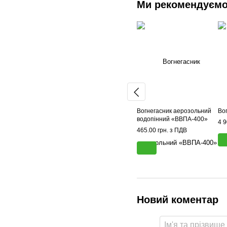
Ми рекомендуєм
Вогнегасник аерозольний
Во
водопінний «ВВПА-400»
4 9
465.00 грн. з ПДВ
Новий коментар