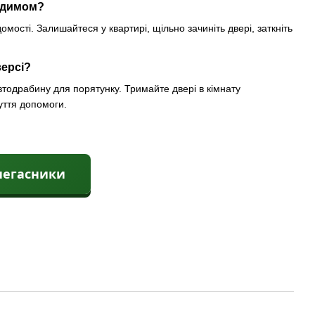
і димом?
мості. Залишайтеся у квартирі, щільно зачиніть двері, заткніть
версі?
автодрабину для порятунку. Тримайте двері в кімнату
уття допомоги.
негасники