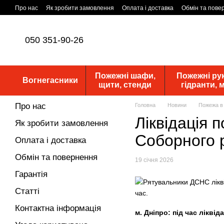
Перейти до основного контенту
Про нас
Як зробити замовлення
Оплата і доставка
Обмін та пове
Статутні документи
ПУБЛІЧНА ОФЕРТА
Новини
050 351-90-26
Пожежні шафи,
Пожежні рук
Вогнегасники
щити, стенди
гідранти,
Про нас
Головна
Новини
Пожежа в 
Ліквідація 
Як зробити замовлення
Соборного 
Оплата і доставка
Обмін та повернення
19 січня 2026
Гарантія
Статті
Контактна інформація
м. Дніпро: під час лікві