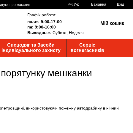
Рус
Укр
Бажання
Вхід
ідгуки про магазин
Графік роботи:
пн-чт: 9:00-17:00
Мій кошик
пн: 9:00-16:00
Выходные:
Субота, Неделя.
Спецодяг та Засоби
Сервіс
індивідуального захисту
вогнегасників
лі порятунку мешканки