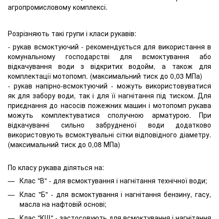
агропромисловому комплексі.
Розрізняють такі групи і класи рукавів:
- рукав всмоктуючий - рекомендується для використання в
комунальному господарстві для всмоктування або
відкачування води з відкритих водойм, а також для
комплектації мотопомп. (максимальний тиск до 0,03 МПа)
- рукав напірно-всмоктуючий - можуть використовуватися
як для забору води, так і для її нагнітання під тиском. Для
приєднання до насосів пожежних машин і мотопомп рукава
можуть комплектуватися сполучною арматурою. При
відкачуванні сильно забрудненої води додатково
використовують всмоктувальні сітки відповідного діаметру.
(максимальний тиск до 0,08 МПа)
По класу рукава діляться на:
Клас "В" - для всмоктування і нагнітання технічної води;
Клас "Б" - для всмоктування і нагнітання бензину, гасу,
масла на нафтовій основі;
Клас "КЩ" - застосовують для всмоктування і нагнітання