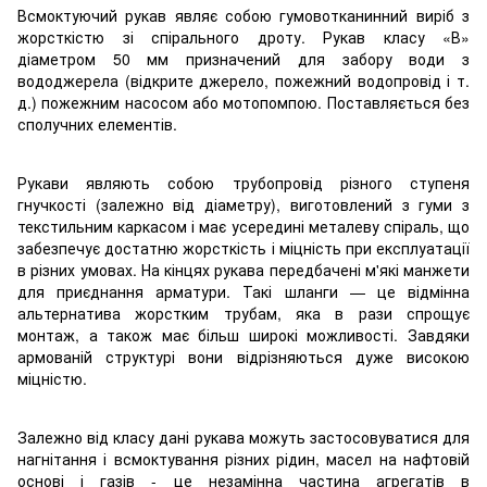
Всмоктуючий рукав являє собою гумовотканинний виріб з
жорсткістю зі спірального дроту. Рукав класу «В»
діаметром 50 мм призначений для забору води з
вододжерела (відкрите джерело, пожежний водопровід і т.
д.) пожежним насосом або мотопомпою. Поставляється без
сполучних елементів.
Рукави являють собою трубопровід різного ступеня
гнучкості (залежно від діаметру), виготовлений з гуми з
текстильним каркасом і має усередині металеву спіраль, що
забезпечує достатню жорсткість і міцність при експлуатації
в різних умовах. На кінцях рукава передбачені м'які манжети
для приєднання арматури. Такі шланги — це відмінна
альтернатива жорстким трубам, яка в рази спрощує
монтаж, а також має більш широкі можливості. Завдяки
армованій структурі вони відрізняються дуже високою
міцністю.
Залежно від класу дані рукава можуть застосовуватися для
нагнітання і всмоктування різних рідин, масел на нафтовій
основі і газів - це незамінна частина агрегатів в