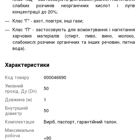
слабких розчинів неорганічних кислот і лугів
концентрації до 20%;
Клас "Г" - азот, повітря, інші гази;
Клас "П" - застосовують для всмоктування і нагнітання
харчових матеріалів (спирт, пиво, вино, молоко,
слабокислі розчини органічних та інших речовин, питна
вода).
Характеристики
Код товару
000046690
Умовний
50
прохід, Ду (Dn)
Довжина (м)
1
Внутрішній
50
діаметр
Комплектація
Виріб, паспорт, гарантійний талон.
Максимальна
робоча
+90