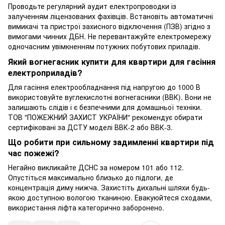
Проводьте регулярний аудит електропроводки із
залученням ліцензованих фахівців. Встановіть автоматичні
вимикачі та пристрої захисного відключення (ПЗВ) згідно з
вимогами чинних ДБН. Не перевантажуйте електромережу
одночасним увімкненням потужних побутових приладів.
Який вогнегасник купити для квартири для гасіння
електроприладів?
Для гасіння електрообладнання під напругою до 1000 В
використовуйте вуглекислотні вогнегасники (ВВК). Вони не
залишають слідів і є безпечними для домашньої техніки.
ТОВ "ПОЖЕЖНИЙ ЗАХИСТ УКРАЇНИ" рекомендує обирати
сертифіковані за ДСТУ моделі ВВК-2 або ВВК-3.
Що робити при сильному задимленні квартири під
час пожежі?
Негайно викликайте ДСНС за номером 101 або 112.
Опустіться максимально близько до підлоги, де
концентрація диму нижча. Захистіть дихальні шляхи будь-
якою доступною вологою тканиною. Евакуюйтеся сходами,
використання ліфта категорично заборонено.