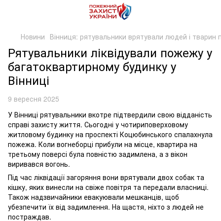
Новини
Вінниця: рятувальники врятували людей і тварин п
Рятувальники ліквідували пожежу у
багатоквартирному будинку у
Вінниці
9 вересня 2025
У Вінниці рятувальники вкотре підтвердили свою відданість
справі захисту життя. Сьогодні у чотириповерховому
житловому будинку на проспекті Коцюбинського спалахнула
пожежа. Коли вогнеборці прибули на місце, квартира на
третьому поверсі була повністю задимлена, а з вікон
виривався вогонь.
Під час ліквідації загоряння вони врятували двох собак та
кішку, яких винесли на свіже повітря та передали власниці.
Також надзвичайники евакуювали мешканців, щоб
убезпечити їх від задимлення. На щастя, ніхто з людей не
постраждав.