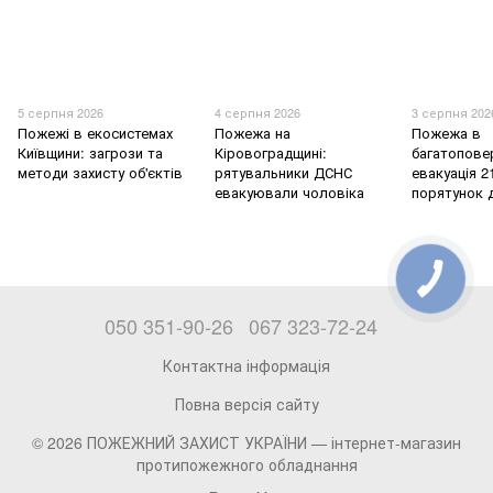
5 серпня 2026
4 серпня 2026
3 серпня 202
Пожежі в екосистемах
Пожежа на
Пожежа в
Київщини: загрози та
Кіровоградщині:
багатоповер
методи захисту об'єктів
рятувальники ДСНС
евакуація 2
евакуювали чоловіка
порятунок 
050 351-90-26
067 323-72-24
Контактна інформація
Повна версія сайту
© 2026 ПОЖЕЖНИЙ ЗАХИСТ УКРАЇНИ —
інтернет-магазин
протипожежного обладнання