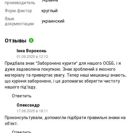
производитель
Форм-фактор
круглый
Язык
украинский
документации
Отзывы
5
Інна Вороконь
01.09.2025 в 12:12
Придбала знак "Заборонено курити" для нашого ОСББ, і я
дуже задоволена покупкою. Знак зроблений з якісного
матеріалу та привертає увагу. Тепер наші мешканці знають,
що куріння заборонено, і це допомагає зберегти чистоту
нашого під'їзду.
Ответить
Олександр
17.08.2025 в 18:11
Проконсультували, допомогли підібрати правильні знаки на
об'єкт.
Ответить