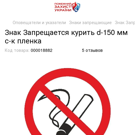
Оповещатели и указатели
Знаки запрещающие
Знак Запр
Знак Запрещается курить d-150 мм
с-к пленка
Код товара:
000018882
5 отзывов