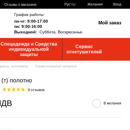
Рус
Укр
Желания
Вход
Отзывы о магазине
График работы:
пн-чт: 9:00-17:00
Мой заказ
пн: 9:00-16:00
Выходной:
Суббота,
Воскресенье.
Спецодежда и Средства
Сервис
индивидуальной
огнетушителей
защиты
дранты, мотопомпы
Рукава пожарные напорные
(т) полотно
9 отзывов
 ПДВ
В желания