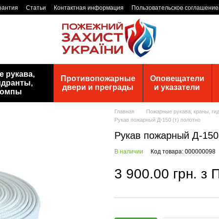
рантия
Статьи
Контактная информация
Пользовательское соглашение
 рукава,
Противопожарные
Оповещатели
идранты,
двери и преграды
и указатели
помпы
Главная
Пожарные рукава, краны, ги
Рукав пожарный Д-150 (т) полотно
Рукав пожарный Д-150 
В наличии
Код товара: 000000098
3 900.00 грн. з