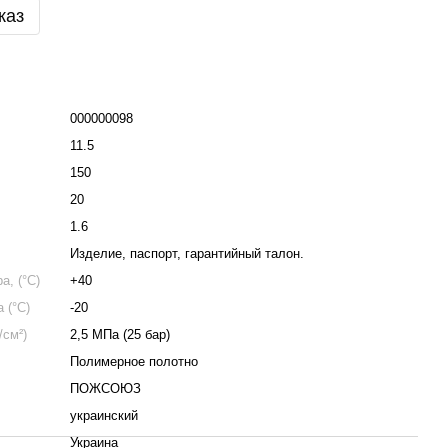
каз
000000098
11.5
150
20
1.6
Изделие, паспорт, гарантийный талон.
, (°C)
+40
 (°C)
-20
/см²)
2,5 МПа (25 бар)
Полимерное полотно
ПОЖСОЮЗ
украинский
Украина