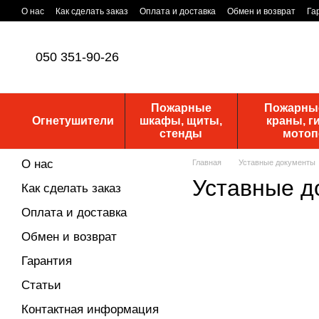
Перейти к основному контенту
О нас
Как сделать заказ
Оплата и доставка
Обмен и возврат
Га
Уставные документы
ПУБЛИЧНАЯ ОФЕРТА
Новости
050 351-90-26
Пожарные
Пожарные
Огнетушители
шкафы, щиты,
краны, г
стенды
мото
О нас
Главная
Уставные документы
Уставные д
Как сделать заказ
Оплата и доставка
Обмен и возврат
Гарантия
Статьи
Контактная информация