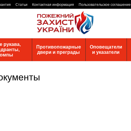
рантия
Статьи
Контактная информация
Пользовательское соглашение
 рукава,
Противопожарные
Оповещатели
идранты,
двери и преграды
и указатели
помпы
окументы