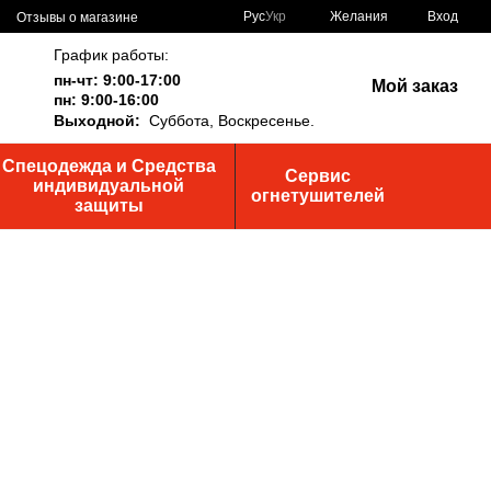
Рус
Укр
Желания
Вход
Отзывы о магазине
График работы:
пн-чт: 9:00-17:00
Мой заказ
пн: 9:00-16:00
Выходной:
Суббота,
Воскресенье.
Спецодежда и Средства
Сервис
индивидуальной
огнетушителей
защиты