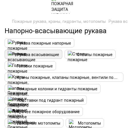
Пожарные рукава, краны, гидранты, мотопомпы
Рукава в
Напорно-всасывающие рукава
Рукава пожарные напорные
Рукава всасывающие
Cтволы пожарные
Головки пожарные
Краны пожарные, клапаны пожарные, вентили пожарного крана
Пожарные колонки и гидранты пожарные
Подставки под гидрант пожарный
Прочее пожарное оборудование
Пожарные мотопомпы
Мотопомпы