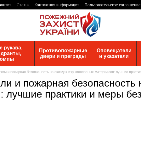
рантия
Статьи
Контактная информация
Пользовательское соглашение
 рукава,
Противопожарные
Оповещатели
идранты,
двери и преграды
и указатели
помпы
ели и пожарная безопасность на складах взрывоопасных материалов: лучшие практи
ли и пожарная безопасность 
: лучшие практики и меры бе