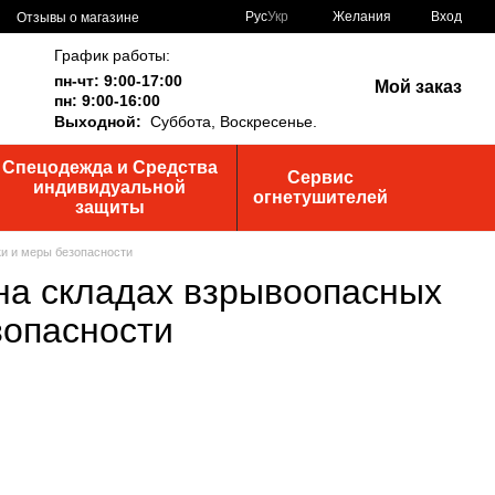
Рус
Укр
Желания
Вход
Отзывы о магазине
График работы:
пн-чт: 9:00-17:00
Мой заказ
пн: 9:00-16:00
Выходной:
Суббота,
Воскресенье.
Спецодежда и Средства
Сервис
индивидуальной
огнетушителей
защиты
ки и меры безопасности
на складах взрывоопасных
зопасности