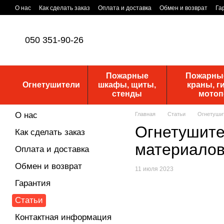
Перейти к основному контенту
О нас
Как сделать заказ
Оплата и доставка
Обмен и возврат
Га
Уставные документы
ПУБЛИЧНАЯ ОФЕРТА
Новости
050 351-90-26
Пожарные
Пожарные
Огнетушители
шкафы, щиты,
краны, г
стенды
мото
О нас
Главная
Статьи
Огнетушит
Огнетушите
Как сделать заказ
материалов
Оплата и доставка
Обмен и возврат
11 июля 2023
Гарантия
Статьи
Контактная информация