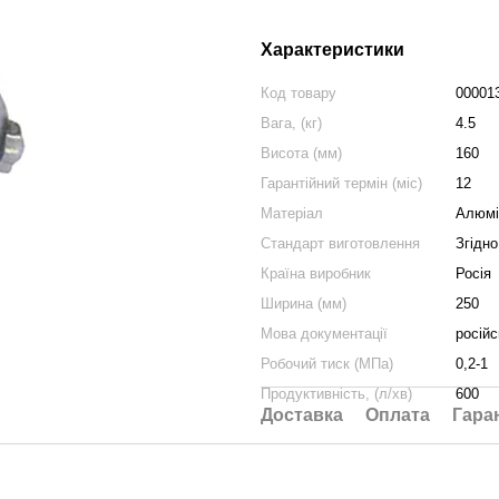
Характеристики
Код товару
00001
Вага, (кг)
4.5
Висота (мм)
160
Гарантійний термін (міс)
12
Матеріал
Алюмі
Стандарт виготовлення
Згідн
Країна виробник
Росія
Ширина (мм)
250
Мова документації
російс
Робочий тиск (МПа)
0,2-1
Продуктивність, (л/хв)
600
Доставка
Оплата
Гара