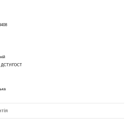
3408
ній
о ДСТУ/ГОСТ
ька
нтія