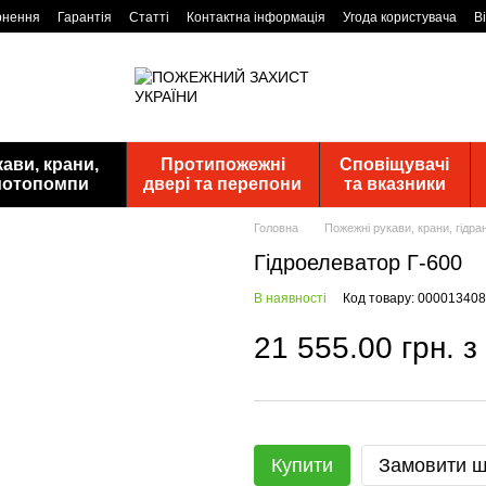
рнення
Гарантія
Статті
Контактна інформація
Угода користувача
В
ави, крани,
Протипожежні
Сповіщувачі
 мотопомпи
двері та перепони
та вказники
Головна
Пожежні рукави, крани, гідр
Гідроелеватор Г-600
В наявності
Код товару: 000013408
21 555.00 грн. 
Купити
Замовити 