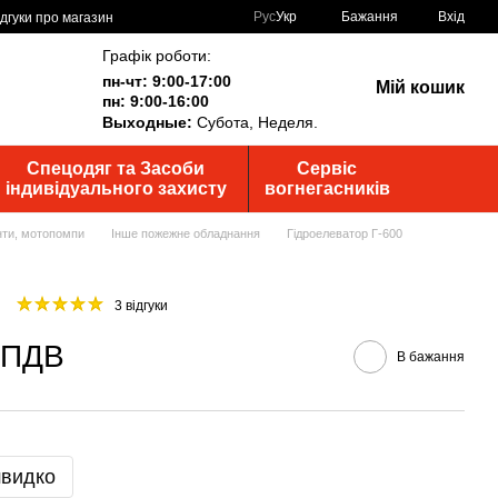
Рус
Укр
Бажання
Вхід
ідгуки про магазин
Графік роботи:
пн-чт: 9:00-17:00
Мій кошик
пн: 9:00-16:00
Выходные:
Субота, Неделя.
Спецодяг та Засоби
Сервіс
індивідуального захисту
вогнегасників
анти, мотопомпи
Інше пожежне обладнання
Гідроелеватор Г-600
3 відгуки
з ПДВ
В бажання
швидко