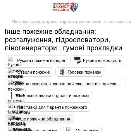
Пожежні рукави, крани, гідранти, мотопомпи
Інше пожежн
Інше пожежне обладнання:
розгалуження, гідроелеватори,
піногенератори і гумові прокладки
Рукава пожежні напорні
Рукава всмоктуючі
Cтволи пожежні
Головки пожежні
Крани пожежні, клапани пожежні, вентилі пожежного крана
Пожежні колонки і гідранти пожежні
Підставки для гідранта пожежного
Інше пожежне обладнання
Пожежні мотопомпи
Мотопомпи