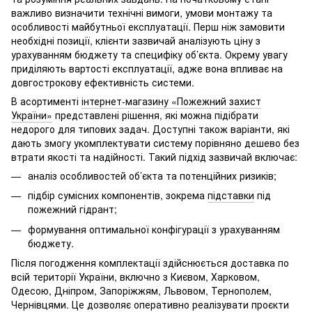
важливо визначити технічні вимоги, умови монтажу та
особливості майбутньої експлуатації. Перш ніж замовити
необхідні позиції, клієнти зазвичай аналізують ціну з
урахуванням бюджету та специфіку об’єкта. Окрему увагу
приділяють вартості експлуатації, адже вона впливає на
довгострокову ефективність системи.
В асортименті
інтернет-магазину «Пожежний захист
України»
представлені рішення, які можна підібрати
недорого для типових задач. Доступні також варіанти, які
дають змогу укомплектувати систему порівняно дешево без
втрати якості та надійності. Такий підхід зазвичай включає:
аналіз особливостей об’єкта та потенційних ризиків;
підбір сумісних компонентів, зокрема
підставки
під
пожежний гідрант;
формування оптимальної конфігурації з урахуванням
бюджету.
Після погодження комплектації здійснюється доставка по
всій території України, включно з Києвом, Харковом,
Одесою, Дніпром, Запоріжжям, Львовом, Тернополем,
Чернівцями. Це дозволяє оперативно реалізувати проєкти