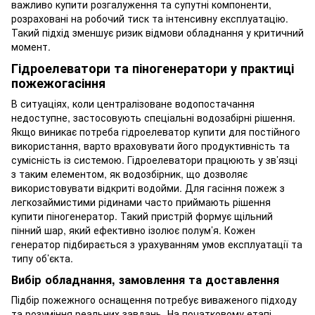
важливо купити розгалуження та супутні компоненти,
розраховані на робочий тиск та інтенсивну експлуатацію.
Такий підхід зменшує ризик відмови обладнання у критичний
момент.
Гідроелеватори та піногенератори у практиці
пожежогасіння
В ситуаціях, коли централізоване водопостачання
недоступне, застосовують спеціальні водозабірні рішення.
Якщо виникає потреба гідроелеватор купити для постійного
використання, варто враховувати його продуктивність та
сумісність із системою. Гідроелеватори працюють у зв’язці
з таким елементом, як водозбірник, що дозволяє
використовувати відкриті водойми. Для гасіння пожеж з
легкозаймистими рідинами часто приймають рішення
купити піногенератор. Такий пристрій формує щільний
пінний шар, який ефективно ізолює полум’я. Кожен
генератор підбирається з урахуванням умов експлуатації та
типу об’єкта.
Вибір обладнання, замовлення та доставлення
Підбір пожежного оснащення потребує виваженого підходу
та розуміння реальних завдань. На початковому етапі