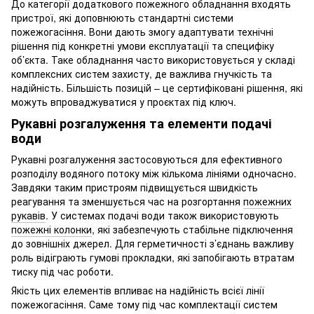
До категорії додаткового пожежного обладнання входять
пристрої, які доповнюють стандартні системи
пожежогасіння. Вони дають змогу адаптувати технічні
рішення під конкретні умови експлуатації та специфіку
об’єкта. Таке обладнання часто використовується у складі
комплексних систем захисту, де важлива гнучкість та
надійність. Більшість позицій – це сертифіковані рішення, які
можуть впроваджуватися у проєктах під ключ.
Рукавні розгалуження та елементи подачі
води
Рукавні розгалуження застосовуються для ефективного
розподілу водяного потоку між кількома лініями одночасно.
Завдяки таким пристроям підвищується швидкість
реагування та зменшується час на розгортання
пожежних
рукавів
. У системах подачі води також використовують
пожежні колонки
, які забезпечують стабільне підключення
до зовнішніх джерел. Для герметичності з’єднань важливу
роль відіграють гумові прокладки, які запобігають втратам
тиску під час роботи.
Якість цих елементів впливає на надійність всієї лінії
пожежогасіння. Саме тому під час комплектації систем