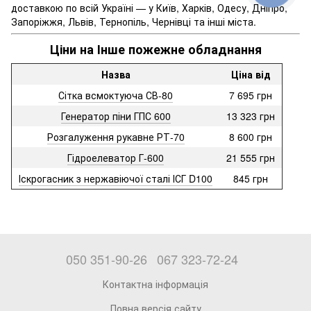
доставкою по всій Україні — у Київ, Харків, Одесу, Дніпро,
Запоріжжя, Львів, Тернопіль, Чернівці та інші міста.
Ціни на Інше пожежне обладнання
Назва
Ціна від
Сітка всмоктуюча СВ-80
7 695 грн
Генератор піни ГПС 600
13 323 грн
Розгалуження рукавне РТ-70
8 600 грн
Гідроелеватор Г-600
21 555 грн
Іскрогасник з нержавіючої сталі ІСГ D100
845 грн
050 351-90-26
067 323-72-24
Контактна інформація
Повна версія сайту