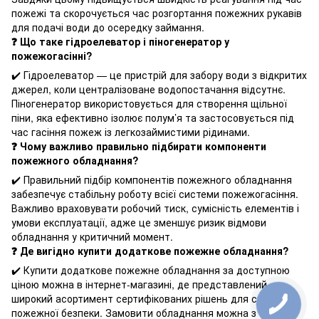
пожежі та скорочується час розгортання пожежних рукавів
для подачі води до осередку займання.
❓ Що таке гідроелеватор і піногенератор у
пожежогасінні?
✔️ Гідроелеватор — це пристрій для забору води з відкритих
джерел, коли централізоване водопостачання відсутнє.
Піногенератор використовується для створення щільної
піни, яка ефективно ізолює полум’я та застосовується під
час гасіння пожеж із легкозаймистими рідинами.
❓ Чому важливо правильно підбирати компоненти
пожежного обладнання?
✔️ Правильний підбір компонентів пожежного обладнання
забезпечує стабільну роботу всієї системи пожежогасіння.
Важливо враховувати робочий тиск, сумісність елементів і
умови експлуатації, адже це зменшує ризик відмови
обладнання у критичний момент.
❓ Де вигідно купити додаткове пожежне обладнання?
✔️ Купити додаткове пожежне обладнання за доступною
ціною можна в інтернет-магазині, де представлений
широкий асортимент сертифікованих рішень для систем
пожежної безпеки. Замовити обладнання можна з