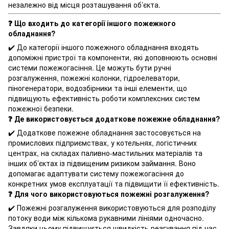
незалежно від місця розташування об’єкта.
❓ Що входить до категорії іншого пожежного
обладнання?
✔️ До категорії іншого пожежного обладнання входять
допоміжні пристрої та компоненти, які доповнюють основні
системи пожежогасіння. Це можуть бути ручні
розгалуження, пожежні колонки, гідроелеватори,
піногенератори, водозбірники та інші елементи, що
підвищують ефективність роботи комплексних систем
пожежної безпеки.
❓ Де використовується додаткове пожежне обладнання?
✔️ Додаткове пожежне обладнання застосовується на
промислових підприємствах, у котельнях, логістичних
центрах, на складах паливно-мастильних матеріалів та
інших об’єктах із підвищеним ризиком займання. Воно
допомагає адаптувати систему пожежогасіння до
конкретних умов експлуатації та підвищити її ефективність.
❓ Для чого використовуються пожежні розгалуження?
✔️ Пожежні розгалуження використовуються для розподілу
потоку води між кількома рукавними лініями одночасно.
Завдяки цьому підвищується швидкість реагування під час