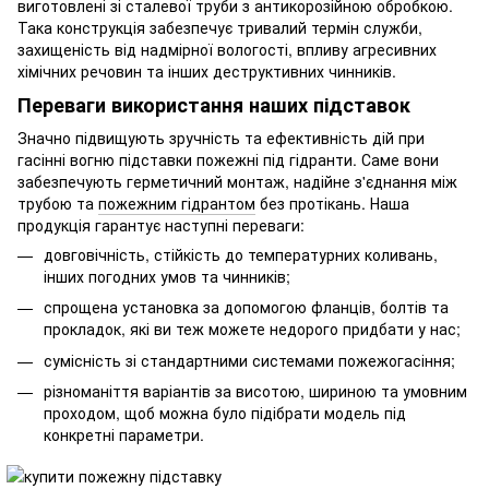
виготовлені зі сталевої труби з антикорозійною обробкою.
Така конструкція забезпечує тривалий термін служби,
захищеність від надмірної вологості, впливу агресивних
хімічних речовин та інших деструктивних чинників.
Переваги використання наших підставок
Значно підвищують зручність та ефективність дій при
гасінні вогню підставки пожежні під гідранти. Саме вони
забезпечують герметичний монтаж, надійне з'єднання між
трубою та
пожежним гідрантом
без протікань. Наша
продукція гарантує наступні переваги:
довговічність, стійкість до температурних коливань,
інших погодних умов та чинників;
спрощена установка за допомогою фланців, болтів та
прокладок, які ви теж можете недорого придбати у нас;
сумісність зі стандартними системами пожежогасіння;
різноманіття варіантів за висотою, шириною та умовним
проходом, щоб можна було підібрати модель під
конкретні параметри.