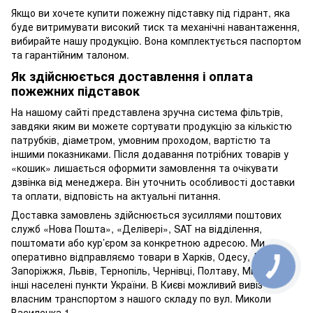
Якщо ви хочете купити пожежну підставку під гідрант, яка
буде витримувати високий тиск та механічні навантаження,
вибирайте нашу продукцію. Вона комплектується паспортом
та гарантійним талоном.
Як здійснюється доставлення і оплата
пожежних підставок
На нашому сайті представлена зручна система фільтрів,
завдяки яким ви можете сортувати продукцію за кількістю
патрубків, діаметром, умовним проходом, вартістю та
іншими показниками. Після додавання потрібних товарів у
«кошик» лишається оформити замовлення та очікувати
дзвінка від менеджера. Він уточнить особливості доставки
та оплати, відповість на актуальні питання.
Доставка замовлень здійснюється зусиллями поштових
служб «Нова Пошта», «Делівері», SAT на відділення,
поштомати або кур’єром за конкретною адресою. Ми
оперативно відправляємо товари в Харків, Одесу, Дніпро,
Запоріжжя, Львів, Тернопіль, Чернівці, Полтаву, Миколаїв,
інші населені пункти України. В Києві можливий вивіз
власним транспортом з нашого складу по вул. Миколи
Василенка 1.