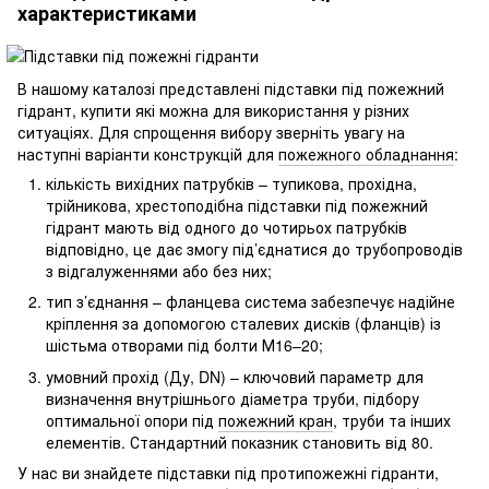
характеристиками
В нашому каталозі представлені підставки під пожежний
гідрант, купити які можна для використання у різних
ситуаціях. Для спрощення вибору зверніть увагу на
наступні варіанти конструкцій для
пожежного обладнання
:
кількість вихідних патрубків – тупикова, прохідна,
трійникова, хрестоподібна підставки під пожежний
гідрант мають від одного до чотирьох патрубків
відповідно, це дає змогу під’єднатися до трубопроводів
з відгалуженнями або без них;
тип з’єднання – фланцева система забезпечує надійне
кріплення за допомогою сталевих дисків (фланців) із
шістьма отворами під болти М16–20;
умовний прохід (Ду, DN) – ключовий параметр для
визначення внутрішнього діаметра труби, підбору
оптимальної опори під
пожежний кран
, труби та інших
елементів. Стандартний показник становить від 80.
У нас ви знайдете підставки під протипожежні гідранти,