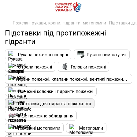
Пожежні рукави, крани, гідранти, мотопомпи
Підставки дл
Підставки під протипожежні
гідранти
Рукава пожежні напорні
Рукава всмоктуючі
Cтволи пожежні
Головки пожежні
Крани пожежні, клапани пожежні, вентилі пожежного крана
Пожежні колонки і гідранти пожежні
Підставки для гідранта пожежного
Інше пожежне обладнання
Пожежні мотопомпи
Мотопомпи