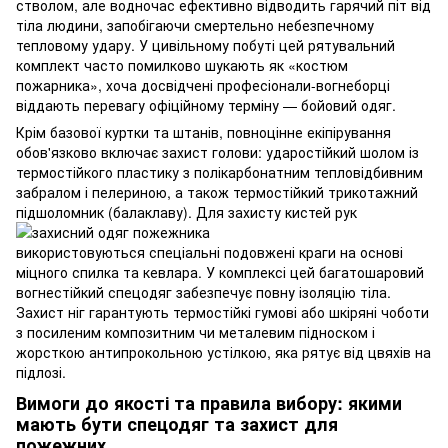
стволом, але водночас ефективно відводить гарячий піт від
тіла людини, запобігаючи смертельно небезпечному
тепловому удару. У цивільному побуті цей рятувальний
комплект часто помилково шукають як «костюм
пожарника», хоча досвідчені професіонали-вогнеборці
віддають перевагу офіційному терміну — бойовий одяг.
Крім базової куртки та штанів, повноцінне екіпірування
обов'язково включає захист голови: ударостійкий шолом із
термостійкого пластику з полікарбонатним тепловідбивним
забралом і пелериною, а також термостійкий трикотажний
підшоломник (балаклаву). Для
захисту кистей рук
використовуються спеціальні подовжені краги на основі
міцного спилка та кевлара. У комплексі цей багатошаровий
вогнестійкий спецодяг забезпечує повну ізоляцію тіла.
Захист ніг гарантують термостійкі гумові або шкіряні чоботи
з посиленим композитним чи металевим підноском і
жорсткою антипрокольною устілкою, яка рятує від цвяхів на
підлозі.
Вимоги до якості та правила вибору: якими
мають бути спецодяг та захист для
пожежних