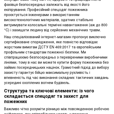
фахівця безпосередньо залежать від якості його
екіпірування. Професійний спецодяг пожежника
проєктується інженерами з використанням
високотехнологічних матеріалів, здатних стабільно
витримувати колосальні термічні навантаження (аж до 800
°C) і захищати людину від серйозних механічних травм.
Наш спеціалізований інтернет-магазин пропонує виключно
сертифіковане спорядження, яке повністю відповідає
жорстким вимогам ДСТУ EN 469:2017 та європейським
профільним стандартам пожежної безпеки. Ми
співпрацюємо безпосередньо з перевіреними виробничими
лініями, тому в нас ви можете купити форму пожежника без
зайвих посередницьких націнок. Грамотний підхід до вибору
захисту гарантує бійцю максимальну рухливість і
впевненість під час виконання складних тактичних завдань
усередині охоплених вогнем будівель.
Структура та ключові елементи: із чого
складається спецодяг та захист для
пожежних
Важливо чітко розуміти різницю між повсякденною робочою
уніформою, яку співробітники носять у пожежно-