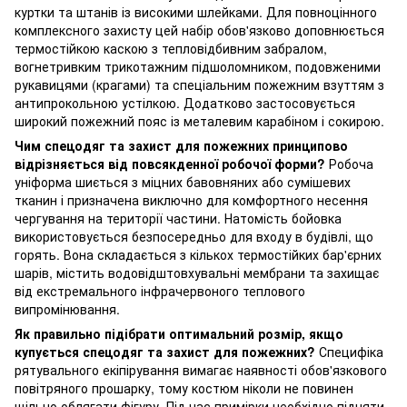
куртки та штанів із високими шлейками. Для повноцінного
комплексного захисту цей набір обов'язково доповнюється
термостійкою каскою з тепловідбивним забралом,
вогнетривким трикотажним підшоломником, подовженими
рукавицями (крагами) та спеціальним пожежним взуттям з
антипрокольною устілкою. Додатково застосовується
широкий пожежний пояс із металевим карабіном і сокирою.
Чим спецодяг та захист для пожежних принципово
відрізняється від повсякденної робочої форми?
Робоча
уніформа шиється з міцних бавовняних або сумішевих
тканин і призначена виключно для комфортного несення
чергування на території частини. Натомість бойовка
використовується безпосередньо для входу в будівлі, що
горять. Вона складається з кількох термостійких бар'єрних
шарів, містить водовідштовхувальні мембрани та захищає
від екстремального інфрачервоного теплового
випромінювання.
Як правильно підібрати оптимальний розмір, якщо
купується спецодяг та захист для пожежних?
Специфіка
рятувального екіпірування вимагає наявності обов'язкового
повітряного прошарку, тому костюм ніколи не повинен
щільно облягати фігуру. Під час примірки необхідно підняти