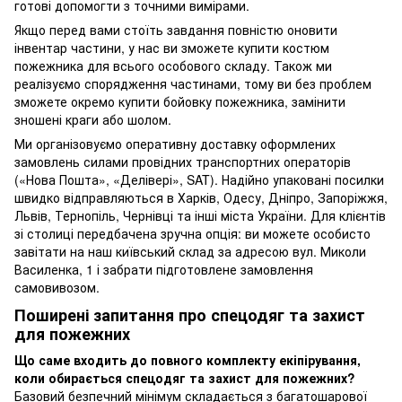
готові допомогти з точними вимірами.
Якщо перед вами стоїть завдання повністю оновити
інвентар частини, у нас ви зможете купити костюм
пожежника для всього особового складу. Також ми
реалізуємо спорядження частинами, тому ви без проблем
зможете окремо купити бойовку пожежника, замінити
зношені краги або шолом.
Ми організовуємо оперативну доставку оформлених
замовлень силами провідних транспортних операторів
(«Нова Пошта», «Делівері», SAT). Надійно упаковані посилки
швидко відправляються в Харків, Одесу, Дніпро, Запоріжжя,
Львів, Тернопіль, Чернівці та інші міста України. Для клієнтів
зі столиці передбачена зручна опція: ви можете особисто
завітати на наш київський склад за адресою вул. Миколи
Василенка, 1 і забрати підготовлене замовлення
самовивозом.
Поширені запитання про спецодяг та захист
для пожежних
Що саме входить до повного комплекту екіпірування,
коли обирається спецодяг та захист для пожежних?
Базовий безпечний мінімум складається з багатошарової