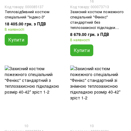
16
Код товару: 000085137
Код товару: 000073713
Тепловідбивний костюм
Захисний костюм пожежного
спеціальний "Індекс-3"
спеціальний "Фенікс"
стандартний без
18 405.00 грн. з ПДВ
теплозахисної підкладки
В наявності
розмір 40-42* зріст 1-2
8 679.00 грн. з ПДВ
Купити
В наявності
Купити
10
10