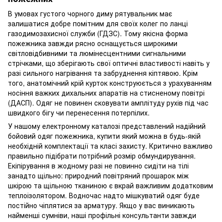
В умовах густого чорного диму рятувальник має
залишатися добре помітним для своїх колег по ланці
газодимозахисної служби (ГДЗС). Тому якісна форма
пожежника завжди рясно оснащується широкими
світловідбивними та люмінесцентними сигнальними
стрічками, що зберігають свої оптичні властивості навіть у
разі сильного нагрівання та забруднення кіптявою. Крім
того, анатомічний крій курток конструюється з урахуванням
носіння важких дихальних апаратів на стисненому повітрі
(ДАСП). Одяг не повинен сковувати амплітуду рухів під час
швидкого бігу чи перенесення потерпілих.
У нашому електронному каталозі представлений надійний
бойовий одяг пожежника, купити який можна в будь-якій
необхідній комплектації та класі захисту. Критично важливо
правильно підібрати потрібний розмір обмундирування.
Екіпірування в жодному разі не повинно сидіти на тілі
занадто щільно: природний повітряний прошарок між
шкірою та щільною тканиною є вкрай важливим додатковим
теплоізолятором. Водночас надто мішкуватий одяг буде
постійно чіплятися за арматуру. Якщо у вас виникають
найменші сумніви, наші профільні консультанти завжди