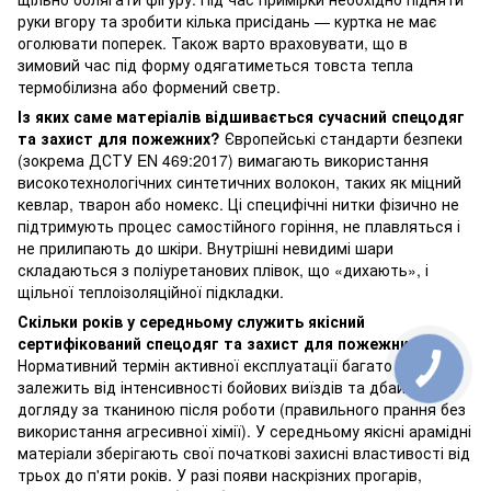
руки вгору та зробити кілька присідань — куртка не має
оголювати поперек. Також варто враховувати, що в
зимовий час під форму одягатиметься товста тепла
термобілизна або формений светр.
Із яких саме матеріалів відшивається сучасний спецодяг
та захист для пожежних?
Європейські стандарти безпеки
(зокрема ДСТУ EN 469:2017) вимагають використання
високотехнологічних синтетичних волокон, таких як міцний
кевлар, тварон або номекс. Ці специфічні нитки фізично не
підтримують процес самостійного горіння, не плавляться і
не прилипають до шкіри. Внутрішні невидимі шари
складаються з поліуретанових плівок, що «дихають», і
щільної теплоізоляційної підкладки.
Скільки років у середньому служить якісний
сертифікований спецодяг та захист для пожежних?
Нормативний термін активної експлуатації багато в чому
залежить від інтенсивності бойових виїздів та дбайливого
догляду за тканиною після роботи (правильного прання без
використання агресивної хімії). У середньому якісні арамідні
матеріали зберігають свої початкові захисні властивості від
трьох до п'яти років. У разі появи наскрізних прогарів,