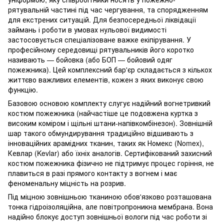
рятувальній частині під час чергування, та спорядженням
для екстрених ситуацій. Для безпосередньої ліквідації
займань і роботи в умовах нульової видимості
застосовується спеціалізоване важке екіпірування. У
професійному середовищі рятувальників його коротко
називають — бойовка (або БОП — бойовий одяг
пожежника). Цей комплексний бар'єр складається з кількох
життєво важливих елементів, кожен з яких виконує свою
функцію.
Базовою основою комплекту слугує надійний вогнетривкий
костюм пожежника (найчастіше це подовжена куртка з
високим коміром і щільні штани-напівкомбінезон). Зовнішній
шар такого обмундирування традиційно відшивають з
інноваційних арамідних тканин, таких як Номекс (Nomex),
Кевлар (Kevlar) або їхніх аналогів. Сертифікований захисний
костюм пожежника фізично не підтримує процес горіння, не
плавиться в разі прямого контакту з вогнем і має
феноменальну міцність на розрив.
Під міцною зовнішньою тканиною обов'язково розташована
тонка гідроізоляційна, але повітропроникна мембрана. Вона
надійно блокує доступ зовнішньої вологи під час роботи зі