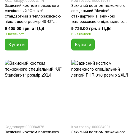
Код товару: 000073714
Код товару: 000019681
Захисний костюм пожежного
Захисний костюм пожежного
спеціальний "Фенікс"
спеціальний "Фенікс"
стандартний з теплозахисною
стандартний зі знімною
підкладкою розмір 40-42*
теплозахисною підкладкою
зріст 1-2
розмір 40-42* зріст 1-2
9 405.00 грн. з ПДВ
9 726.00 грн. з ПДВ
В наявності
В наявності
Купити
Купити
Код товару: 000084878
Код товару: 000084901
Захисний костюм пожежного
Захисний костюм пожежного