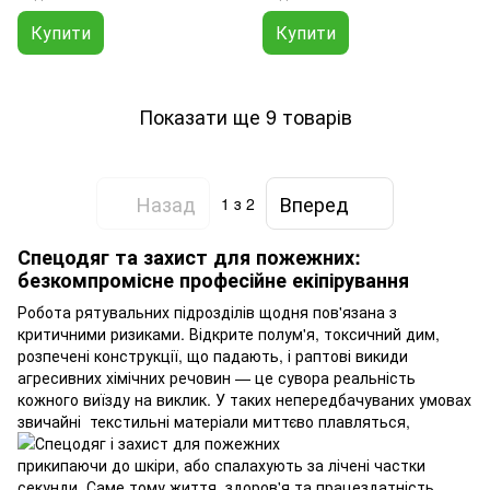
Купити
Купити
Показати ще 9 товарів
Назад
Вперед
1
з 2
Спецодяг та захист для пожежних:
безкомпромісне професійне екіпірування
Робота рятувальних підрозділів щодня пов'язана з
критичними ризиками. Відкрите полум'я, токсичний дим,
розпечені конструкції, що падають, і раптові викиди
агресивних хімічних речовин — це сувора реальність
кожного виїзду на виклик. У таких непередбачуваних умовах
звичайні
текстильні матеріали миттєво плавляться,
прикипаючи до шкіри, або спалахують за лічені частки
секунди. Саме тому життя, здоров'я та працездатність