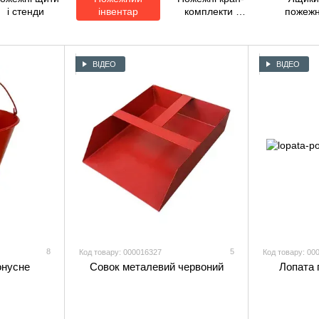
і стенди
інвентар
комплекти і
пожежн
барабанні
системи
пожежогасіння
ВІДЕО
ВІДЕО
8
5
Код товару: 000016327
Код товару: 00
онусне
Совок металевий червоний
Лопата 