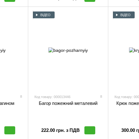
ВІДЕО
ВІДЕО
8
8
Код товару: 000013446
Код товару: 00
агином
Багор пожежний металевий
Крюк поже
222.00 грн. з ПДВ
300.00 