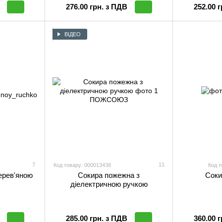
276.00 грн. з ПДВ
252.00 
ВІДЕО
7
11
Код товару: 000013438
Код т
ерев'яною
Сокира пожежна з
Соки
діелектричною ручкою
285.00 грн. з ПДВ
360.00 