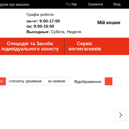
Рус
Укр
Бажання
Вхід
ідгуки про магазин
Графік роботи:
пн-чт: 9:00-17:00
Мій кошик
пн: 9:00-16:00
Выходные:
Субота, Неделя.
Спецодяг та Засоби
Сервіс
індивідуального захисту
вогнегасників
тю
спочатку дешевше
за назвою
Відображення: