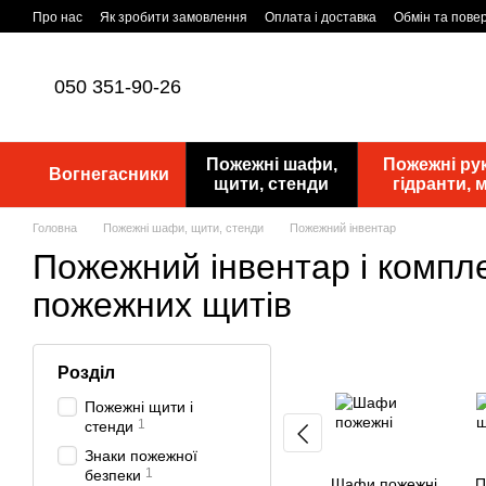
Перейти до основного контенту
Про нас
Як зробити замовлення
Оплата і доставка
Обмін та пове
Статутні документи
ПУБЛІЧНА ОФЕРТА
Новини
050 351-90-26
Пожежні шафи,
Пожежні рук
Вогнегасники
щити, стенди
гідранти,
Головна
Пожежні шафи, щити, стенди
Пожежний інвентар
Пожежний інвентар і компл
пожежних щитів
Розділ
Пожежні щити і
1
стенди
Знаки пожежної
1
безпеки
Шафи пожежні
П