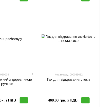
2
0080003
Код товару: 000085052
жний з деревянною
Гак для відкривання люків
ручкою
грн. з ПДВ
468.00 грн. з ПДВ