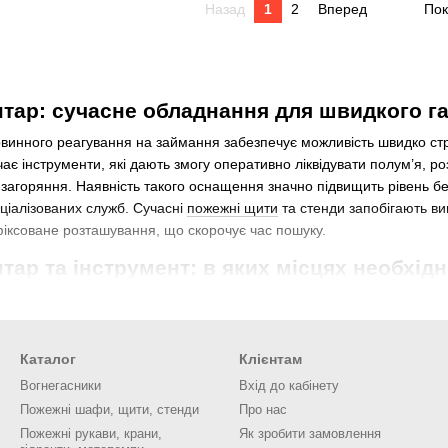
Назад
1
2
Вперед
Пок
тар: сучасне обладнання для швидкого г
рвинного реагування на займання забезпечує можливість швидко стр
є інструменти, які дають змогу оперативно ліквідувати полум’я, р
 загоряння. Наявність такого оснащення значно підвищить рівень б
еціалізованих служб. Сучасні
пожежні щити
та стенди запобігають ви
фіксоване розташування, що скорочує час пошуку.
тар та інструмент: в яких місцях необхід
люють на відкритих ділянках, у виробничих приміщеннях, на
йно небезпечних зон. Саме там швидкий доступ до
оже зупинити поширення полум’я на початковій стадії.
Каталог
Клієнтам
ізації
щитів та стендів
ваш персонал буде діяти
Вогнегасники
Вхід до кабінету
имок у реагуванні істотно зменшиться. Таке обладнання
 функцію. Воно дозволить регулярно перевіряти стан
Пожежні шафи, щити, стенди
Про нас
о проводити їх обслуговування. Чітка видимість кожного
Пожежні рукави, крани,
Як зробити замовлення