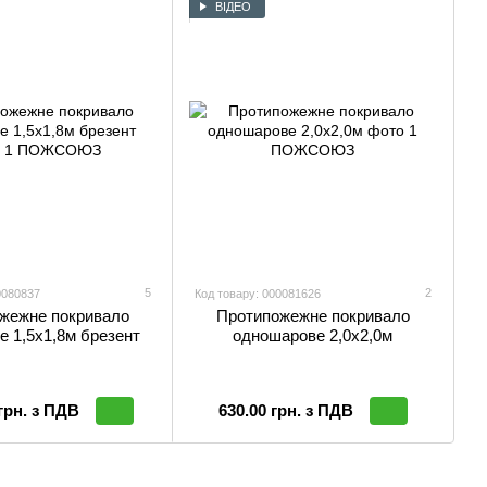
ВІДЕО
5
2
0080837
Код товару: 000081626
жежне покривало
Протипожежне покривало
 1,5х1,8м брезент
одношарове 2,0х2,0м
 грн. з ПДВ
630.00 грн. з ПДВ