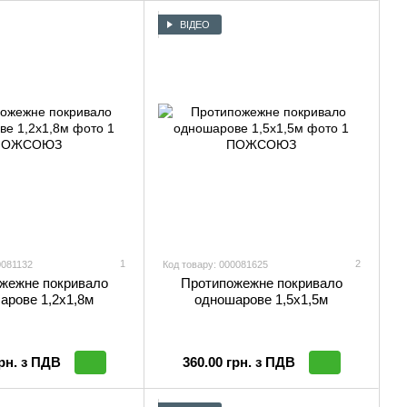
ВІДЕО
1
2
0081132
Код товару: 000081625
жежне покривало
Протипожежне покривало
арове 1,2х1,8м
одношарове 1,5х1,5м
грн. з ПДВ
360.00 грн. з ПДВ