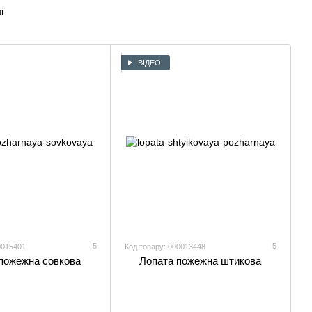
і
ВІДЕО
5
5
0015401
Код товару: 000013448
пожежна совкова
Лопата пожежна штикова