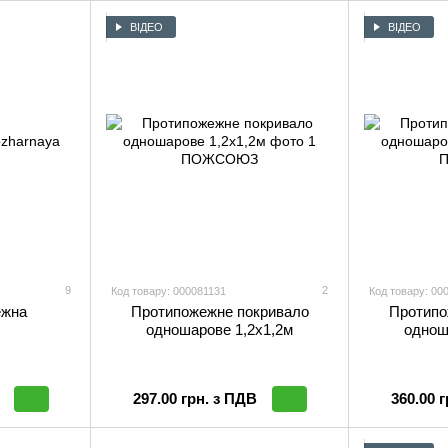
ВІДЕО
ВІДЕО
9
2
Код товару: 000081131
Код товару: 00
ежна
Протипожежне покривало
Протипо
одношарове 1,2х1,2м
однош
297.00 грн. з ПДВ
360.00 