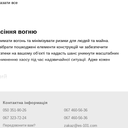
азати все
асіння вогню
имати вогонь та мінімізувати ризики для людей та майна.
озібрати пошкоджені елементи конструкцій чи забезпечити
езпеки на вашому об’єкті та надасть шанс уникнути масштабних
никненню хаосу під час надзвичайної ситуації. Адже кожен
ний
Контактна інформація
050 351-90-26
067 460-56-36
067 323-72-24
067 460-56-36
zakaz@es-101.com
Передзвонити вам?