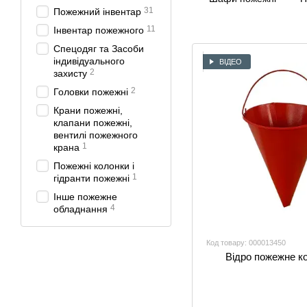
31
Пожежний інвентар
11
Інвентар пожежного
Спецодяг та Засоби
індивідуального
ВІДЕО
2
захисту
2
Головки пожежні
Крани пожежні,
клапани пожежні,
вентилі пожежного
1
крана
Пожежні колонки і
1
гідранти пожежні
Інше пожежне
4
обладнання
Код товару: 000013450
Відро пожежне к