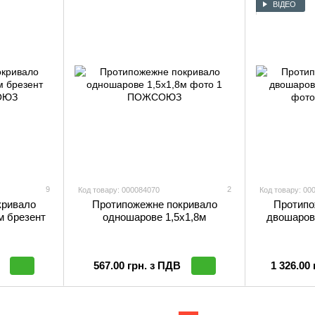
ВІДЕО
9
2
Код товару: 000084070
Код товару: 00
кривало
Протипожежне покривало
Протипо
м брезент
одношарове 1,5х1,8м
двошарове
567.00 грн. з ПДВ
1 326.00