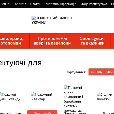
рнення
Гарантія
Статті
Контактна інформація
Угода користувача
В
ави, крани,
Протипожежні
Сповіщувачі
 мотопомпи
двері та перепони
та вказники
ектуючі для
за популярніс
Сортування:
ожежні щити
Пожежний
Пожежні кран-
Ящики