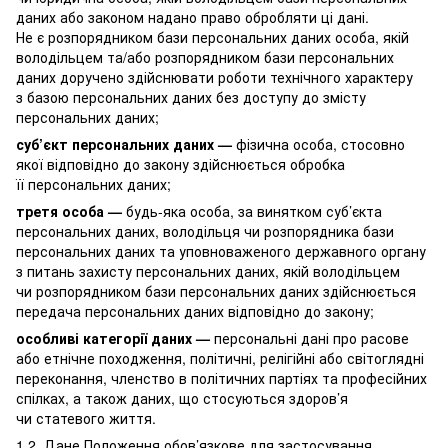
даних або законом надано право обробляти ці дані.
Не є розпорядником бази персональних даних особа, якій
володільцем та/або розпорядником бази персональних
даних доручено здійснювати роботи технічного характеру
з базою персональних даних без доступу до змісту
персональних даних;
суб’єкт персональних даних —
фізична особа, стосовно
якої відповідно до закону здійснюється обробка
її персональних даних;
третя особа —
будь-яка особа, за винятком суб’єкта
персональних даних, володільця чи розпорядника бази
персональних даних та уповноваженого державного органу
з питань захисту персональних даних, якій володільцем
чи розпорядником бази персональних даних здійснюється
передача персональних даних відповідно до закону;
особливі категорії даних —
персональні дані про расове
або етнічне походження, політичні, релігійні або світоглядні
переконання, членство в політичних партіях та професійних
спілках, а також даних, що стосуються здоров’я
чи статевого життя.
1.2. Дане Положення обов’язкове для застосування