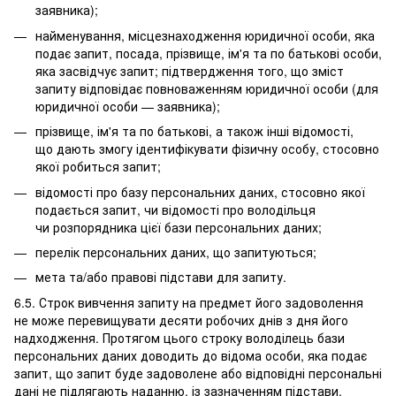
заявника);
найменування, місцезнаходження юридичної особи, яка
подає запит, посада, прізвище, ім'я та по батькові особи,
яка засвідчує запит; підтвердження того, що зміст
запиту відповідає повноваженням юридичної особи (для
юридичної особи — заявника);
прізвище, ім'я та по батькові, а також інші відомості,
що дають змогу ідентифікувати фізичну особу, стосовно
якої робиться запит;
відомості про базу персональних даних, стосовно якої
подається запит, чи відомості про володільця
чи розпорядника цієї бази персональних даних;
перелік персональних даних, що запитуються;
мета та/або правові підстави для запиту.
6.5. Строк вивчення запиту на предмет його задоволення
не може перевищувати десяти робочих днів з дня його
надходження. Протягом цього строку володілець бази
персональних даних доводить до відома особи, яка подає
запит, що запит буде задоволене або відповідні персональні
дані не підлягають наданню, із зазначенням підстави,