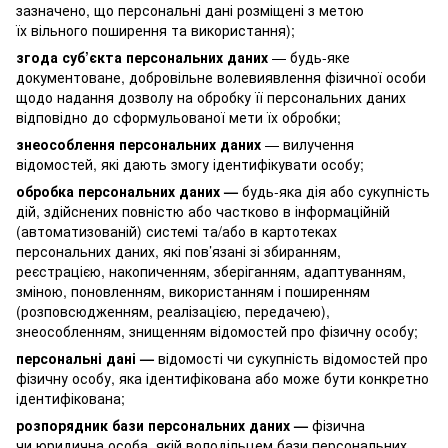
зазначено, що персональні дані розміщені з метою
їх вільного поширення та використання);
згода суб’єкта персональних даних
— будь-яке
документоване, добровільне волевиявлення фізичної особи
щодо надання дозволу на обробку її персональних даних
відповідно до сформульованої мети їх обробки;
знеособлення персональних даних
— вилучення
відомостей, які дають змогу ідентифікувати особу;
обробка персональних даних —
будь-яка дія або сукупність
дій, здійснених повністю або частково в інформаційній
(автоматизованій) системі та/або в картотеках
персональних даних, які пов’язані зі збиранням,
реєстрацією, накопиченням, зберіганням, адаптуванням,
зміною, поновленням, використанням і поширенням
(розповсюдженням, реалізацією, передачею),
знеособленням, знищенням відомостей про фізичну особу;
персональні дані —
відомості чи сукупність відомостей про
фізичну особу, яка ідентифікована або може бути конкретно
ідентифікована;
розпорядник бази персональних даних —
фізична
чи юридична особа, якій володільцем бази персональних