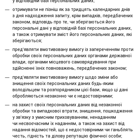
у відповідній базі персональних даних;
отримувати не пізніш як за тридцять календарних днів
з дня надходження запиту, крім випадків, передбачених
законом, відповідь про те, чи зберігаються його
персональні дані у відповідній базі персональних даних,
а також отримувати зміст його персональних даних, які
зберігаються;
пред'являти вмотивовану вимогу із запереченням проти
обробки своїх персональних даних органами державної
влади, органами місцевого самоврядування при
здійсненні їхніх повноважень, передбачених законом;
пред'являти вмотивовану вимогу щодо зміни або
знищення своїх персональних даних будь-яким
володільцем та розпорядником цієї бази, якщо ці дані
обробляються незаконно чи є недостовірними;
на захист своїх персональних даних від незаконної
обробки та випадкової втрати, знищення, пошкодження
у зв'язку з умисним приховуванням, ненаданням
чи несвоєчасним їх наданням, а також на захист від
надання відомостей, що є недостовірними чи ганьблять
честь, гідність та ділову репутацію фізичної особи;