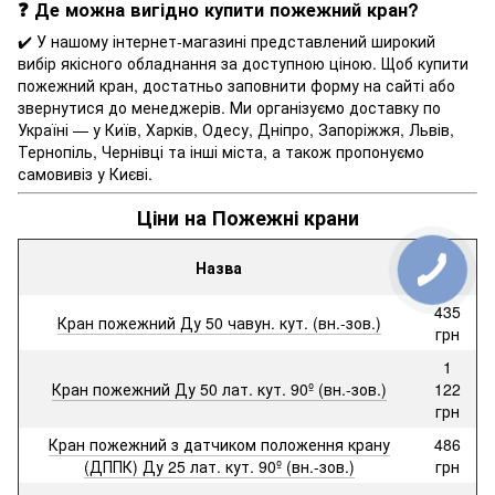
❓ Де можна вигідно купити пожежний кран?
✔️ У нашому інтернет-магазині представлений широкий
вибір якісного обладнання за доступною ціною. Щоб купити
пожежний кран, достатньо заповнити форму на сайті або
звернутися до менеджерів. Ми організуємо доставку по
Україні — у Київ, Харків, Одесу, Дніпро, Запоріжжя, Львів,
Тернопіль, Чернівці та інші міста, а також пропонуємо
самовивіз у Києві.
Ціни на Пожежні крани
Ціна
Назва
від
435
Кран пожежний Ду 50 чавун. кут. (вн.-зов.)
грн
1
Кран пожежний Ду 50 лат. кут. 90º (вн.-зов.)
122
грн
Кран пожежний з датчиком положення крану
486
(ДППК) Ду 25 лат. кут. 90º (вн.-зов.)
грн