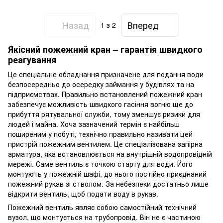
Назад
Вперед
1
з 2
Якісний пожежний кран – гарантія швидкого
реагування
Це спеціальне обладнання призначене для подання води
безпосередньо до осередку займання у будівлях та на
підприємствах. Правильно встановлений пожежний кран
забезпечує можливість швидкого гасіння вогню ще до
прибуття рятувальної служби, тому зменшує ризики для
людей і майна. Хоча зазначений термін є найбільш
поширеним у побуті, технічно правильно називати цей
пристрій пожежним вентилем. Це спеціалізована запірна
арматура, яка встановлюється на внутрішній водопровідній
мережі. Саме вентиль є точкою старту для води. Його
монтують у пожежній шафі, до нього постійно приєднаний
пожежний рукав зі стволом. За небезпеки достатньо лише
відкрити вентиль, щоб подати воду в рукав.
Пожежний вентиль являє собою самостійний технічний
вузол, що монтується на трубопровід. Він не є частиною