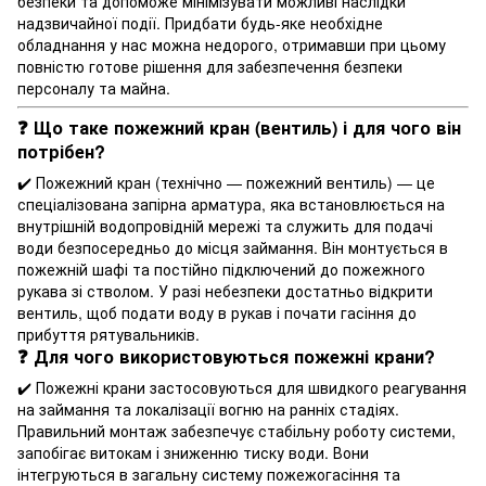
безпеки та допоможе мінімізувати можливі наслідки
надзвичайної події. Придбати будь-яке необхідне
обладнання у нас можна недорого, отримавши при цьому
повністю готове рішення для забезпечення безпеки
персоналу та майна.
❓ Що таке пожежний кран (вентиль) і для чого він
потрібен?
✔️ Пожежний кран (технічно — пожежний вентиль) — це
спеціалізована запірна арматура, яка встановлюється на
внутрішній водопровідній мережі та служить для подачі
води безпосередньо до місця займання. Він монтується в
пожежній шафі та постійно підключений до пожежного
рукава зі стволом. У разі небезпеки достатньо відкрити
вентиль, щоб подати воду в рукав і почати гасіння до
прибуття рятувальників.
❓ Для чого використовуються пожежні крани?
✔️ Пожежні крани застосовуються для швидкого реагування
на займання та локалізації вогню на ранніх стадіях.
Правильний монтаж забезпечує стабільну роботу системи,
запобігає витокам і зниженню тиску води. Вони
інтегруються в загальну систему пожежогасіння та