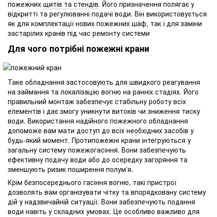
пожежних
щитів та стендів
. Його призначення полягає у
відкритті та регулюванні подачі води. Він використовується
як для комплектації нових пожежних шаф, так і для заміни
застарілих кранів під час ремонту системи
Для чого потрібні пожежні крани
Таке обладнання застосовують для швидкого реагування
на займання та локалізацію вогню на ранніх стадіях. Його
правильний монтаж забезпечує стабільну роботу всіх
елементів і дає змогу уникнути витоків чи зниження тиску
води. Використання надійного пожежного обладнання
допоможе вам мати доступ до всіх необхідних засобів у
будь-який момент. Протипожежні крани інтегруються у
загальну систему пожежогасіння. Вони забезпечують
ефективну подачу води або до осередку загоряння та
зменшують ризик поширення полум’я.
Крім безпосереднього гасіння вогню, такі пристрої
дозволять вам організувати чітку та впорядковану систему
дій у надзвичайній ситуації. Вони забезпечують подання
води навіть у складних умовах. Це особливо важливо для