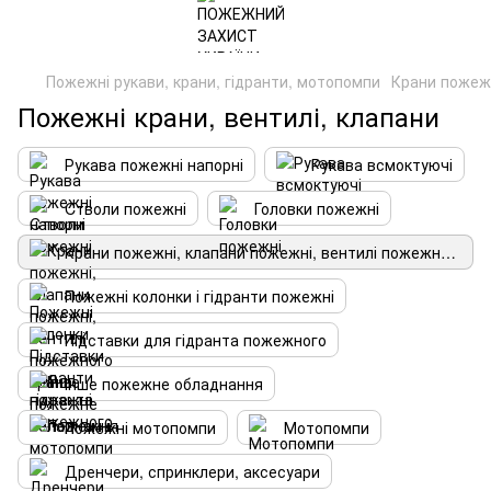
Пожежні рукави, крани, гідранти, мотопомпи
Крани пожежн
Пожежні крани, вентилі, клапани
Рукава пожежні напорні
Рукава всмоктуючі
Cтволи пожежні
Головки пожежні
Крани пожежні, клапани пожежні, вентилі пожежного крана
Пожежні колонки і гідранти пожежні
Підставки для гідранта пожежного
Інше пожежне обладнання
Пожежні мотопомпи
Мотопомпи
Дренчери, спринклери, аксесуари