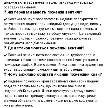
допомагають забезпечити ефективну подачу води до
осередку займання.
❓ Які переваги мають пожежні вентилі?
✔️ Пожежні вентилі забезпечують надійне перекриття та
регулювання подачі води, швидкий доступ до води, високу
стійкість до температурних і механічних навантажень, а
також простоту монтажу та обслуговування. Це важливий
елемент системи пожежної безпеки, який допомагає
мінімізувати наслідки займання.
❓ Де встановлюються пожежні вентилі?
✔️ Пожежні вентилі встановлюються на трубопроводі в
ключових точках системи пожежогасіння і монтуються в
пожежних шафах. Вони є самостійним технічним вузлом і не
входять до складу пожежних щитів або стендів.
❓ Чому важливо обирати якісний пожежний кран?
✔️ Надійний пожежний кран забезпечує своєчасну подачу
води та стабільний тиск, що критично важливо в
надзвичайній ситуації. Якісна арматура витримує високі
навантаження і тривалу експлуатацію, що знижує ризик
відмови обладнання в момент, коли це може коштувати
життя або майна.