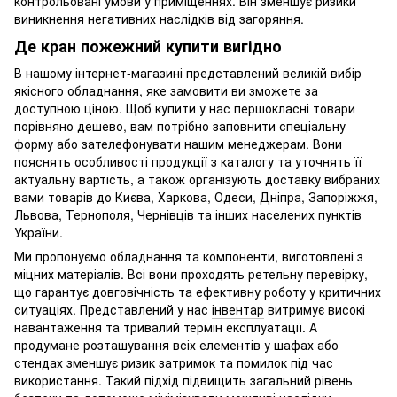
контрольовані умови у приміщеннях. Він зменшує ризики
виникнення негативних наслідків від загоряння.
Де кран пожежний купити вигідно
В нашому
інтернет-магазині
представлений великій вибір
якісного обладнання, яке замовити ви зможете за
доступною ціною. Щоб купити у нас першокласні товари
порівняно дешево, вам потрібно заповнити спеціальну
форму або зателефонувати нашим менеджерам. Вони
пояснять особливості продукції з каталогу та уточнять її
актуальну вартість, а також організують доставку вибраних
вами товарів до Києва, Харкова, Одеси, Дніпра, Запоріжжя,
Львова, Тернополя, Чернівців та інших населених пунктів
України.
Ми пропонуємо обладнання та компоненти, виготовлені з
міцних матеріалів. Всі вони проходять ретельну перевірку,
що гарантує довговічність та ефективну роботу у критичних
ситуаціях. Представлений у нас
інвентар
витримує високі
навантаження та тривалий термін експлуатації. А
продумане розташування всіх елементів у шафах або
стендах зменшує ризик затримок та помилок під час
використання. Такий підхід підвищить загальний рівень