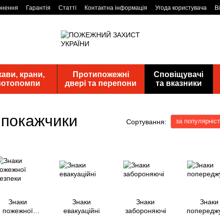
рнення
Гарантія
Статті
Контактна інформація
Угода користувача
В
ави, крани,
Протипожежні
Сповіщувачі
 мотопомпи
двері та перепони
та вказники
 покажчики
за популярніс
Сортування:
Знаки
Знаки
Знаки
Знаки
пожежної
евакуаційні
забороняючі
попередж
безпеки