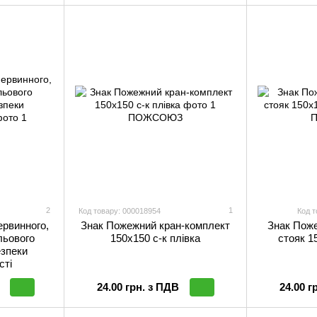
2
1
Код товару: 000018954
Код т
ервинного,
Знак Пожежний кран-комплект
Знак Пож
льового
150х150 с-к плiвка
стояк 1
езпеки
сті
24.00 грн. з ПДВ
24.00 г