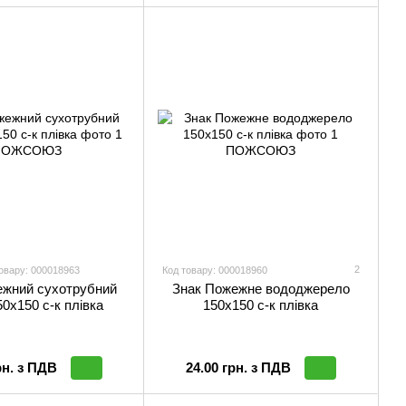
2
овару: 000018963
Код товару: 000018960
ежний сухотрубний
Знак Пожежне вододжерело
50х150 с-к плiвка
150х150 с-к плiвка
рн. з ПДВ
24.00 грн. з ПДВ