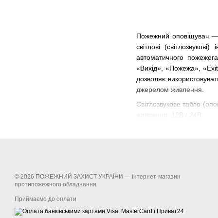
Пожежний оповіщувач — 
світлові (світлозвукові
автоматичного пожежогас
«Вихід», «Пожежа», «Exit
дозволяє використовуват
джерелом живлення.
Світлозвукове табло (оп
живлення: 12В / 24В.
Пожежний сповіщувач — п
сповіщувача.
Тепловий пожежний спо
початкових стадіях поже
інших сповіщувачів немо
© 2026 ПОЖЕЖНИЙ ЗАХИСТ УКРАЇНИ —
інтернет-магазин
протипожежного обладнання
Сповіщувач пожежний д
Приймаємо до оплати
сповіщувачі можуть бути 
точкові - визначають 