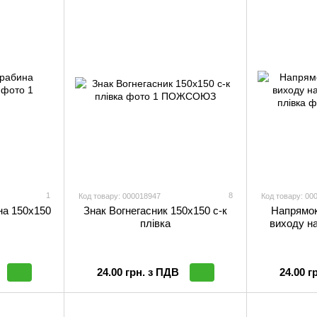
1
8
Код товару: 000018947
Код товару: 00
на 150х150
Знак Вогнегасник 150х150 с-к
Напрямок
плiвка
виходу на
24.00 грн. з ПДВ
24.00 г