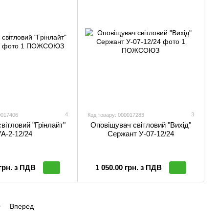
4
3
0017406
Код товару: 000017283
світловий "Грінлайт"
Оповіщувач світловий "Вихід"
УА-2-12/24
Сержант У-07-12/24
 грн. з ПДВ
1 050.00 грн. з ПДВ
0
Вперед