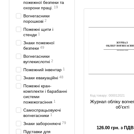
пожежної безпеки та
безпеки та
19
охорони праці.
охорони праці.
Вогнегасники
2
порошкові
Пожежні щити і
1
стенди
Знаки пожежної
49
безпеки
Вогнегасники
2
вуглекислотні
1
Пожежний інвентар
48
Знаки евакуаційні
Пожежні кран-
комплекти і барабанні
Код товару: 000012021
системи
Журнал обліку вогнег
1
пожежогасіння
об’єкті
Самоспрацьовуючі
1
вогнегасники
79
Знаки забороняючі
126.00 грн. з ПДВ
Підставки для