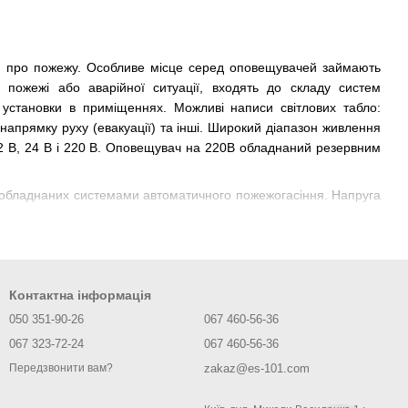
ей про пожежу. Особливе місце серед оповещувачей займають
ри пожежі або аварійної ситуації, входять до складу систем
я установки в приміщеннях. Можливі написи світлових табло:
, напрямку руху (евакуації) та інші. Широкий діапазон живлення
12 В, 24 В і 220 В. Оповещувач на 220В обладнаний резервним
, обладнаних системами автоматичного пожежогасіння. Напруга
 сповіщувачі називають датчиками, хоча датчик - це частина
 приміщення понад певної межі. Застосовуються, якщо на
Контактна інформація
вно-мастильних матеріалів. Або у випадках, коли застосування
050 351-90-26
067 460-56-36
оронено.
067 323-72-24
067 460-56-36
 Найбільш поширений тип пожежного сповіщувача. Димові
zakaz@es-101.com
Передзвонити вам?
від висоти установки) контролювати площу до 80 м2;