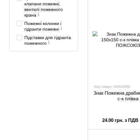
клапани пожежні,
вентилі пожежного
1
крана
Пожежні колонки і
1
гідранти пожежні
Підставки для гідранта
1
пожежного
Код товару: 000018955
Знак Пожежна драби
с-к плiвка
24.00 грн. з ПДВ