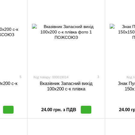
5
3
Код товару: 000019014
Код т
0х200 с-к
Вказівник Запасний вихід
Знак Пу
100х200 с-к плiвка
150х
24.00 грн. з ПДВ
24.00 г