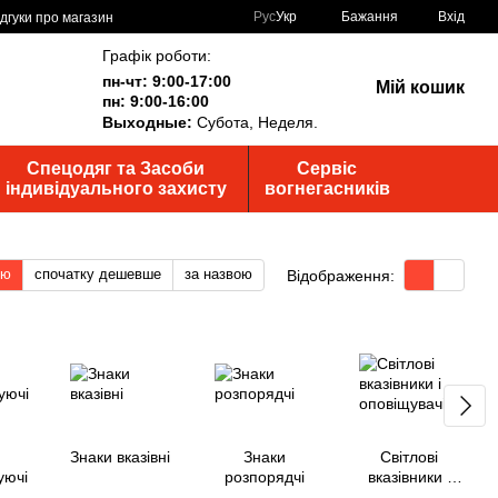
Рус
Укр
Бажання
Вхід
ідгуки про магазин
Графік роботи:
пн-чт: 9:00-17:00
Мій кошик
пн: 9:00-16:00
Выходные:
Субота, Неделя.
Спецодяг та Засоби
Сервіс
індивідуального захисту
вогнегасників
тю
спочатку дешевше
за назвою
Відображення:
Знаки вказівні
Знаки
Світлові
уючі
розпорядчі
вказівники і
оповіщувачі