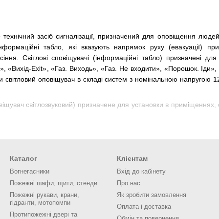
технічний засіб сигналізації, призначений для оповіщення люд
) інформаційні табло, які вказують напрямок руху (евакуації) п
іння. Світлові сповіщувачі (інформаційні табло) призначені дл
», «Вихід-Exit», «Газ. Виходь», «Газ. Не входити», «Порошок. Іди»
и світловий оповіщувач в складі систем з номінальною напругою 
овіщувач світлозвуковий) призначене для установки в приміщеннях
ристрій для формування сигналу про пожежу. Найчастіше пожежні
віщувач призначений для визначення підвищення температури
Каталог
Клієнтам
жі виділяється значна кількість тепла, наприклад в складах пали
Вогнегасники
Вхід до кабінету
жливо. Застосування в адміністративно-побутових приміщеннях заб
Пожежні шафи, щити, стенди
Про нас
имовий призначений для виявлення задимленості приміщень.
Пожежні рукави, крани,
Як зробити замовлення
гідранти, мотопомпи
точковими, лінійними, аспіраційними і автономними:
Оплата і доставка
Протипожежні двері та
наявність задимленості в місці їх установки, дозволяють (залежить 
Обмін та повернення