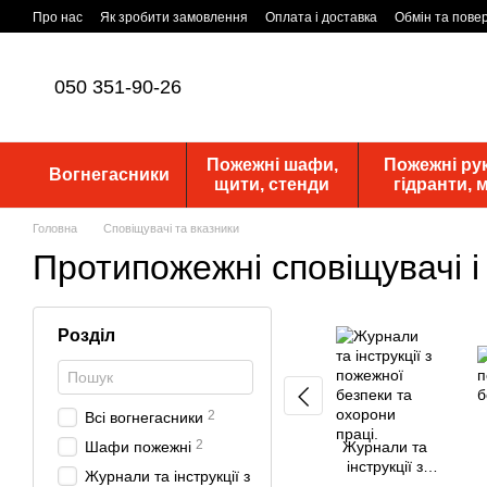
Перейти до основного контенту
Про нас
Як зробити замовлення
Оплата і доставка
Обмін та пове
Статутні документи
ПУБЛІЧНА ОФЕРТА
Новини
050 351-90-26
Пожежні шафи,
Пожежні рук
Вогнегасники
щити, стенди
гідранти,
Головна
Сповіщувачі та вказники
Протипожежні сповіщувачі і
Розділ
2
Всі вогнегасники
2
Шафи пожежні
Журнали та
інструкції з
Журнали та інструкції з
пожежної