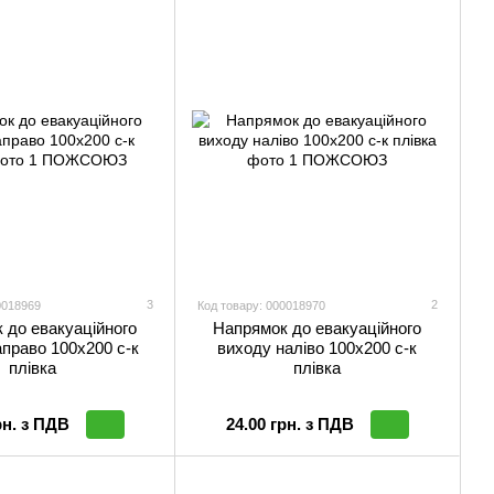
3
2
0018969
Код товару: 000018970
 до евакуаційного
Напрямок до евакуаційного
право 100х200 с-к
виходу налiво 100х200 с-к
плiвка
плiвка
рн. з ПДВ
24.00 грн. з ПДВ