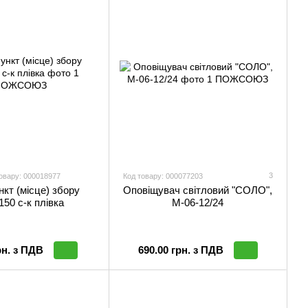
3
овару: 000018977
Код товару: 000077203
нкт (місце) збору
Оповіщувач світловий "СОЛО",
150 с-к плiвка
М-06-12/24
рн. з ПДВ
690.00 грн. з ПДВ