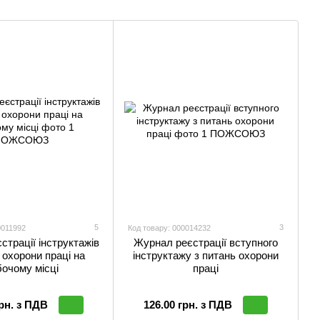
5
3
0011992
Код товару: 000014232
страції інструктажів
Журнал реєстрації вступного
 охорони праці на
інструктажу з питань охорони
очому місці
праці
грн. з ПДВ
126.00 грн. з ПДВ