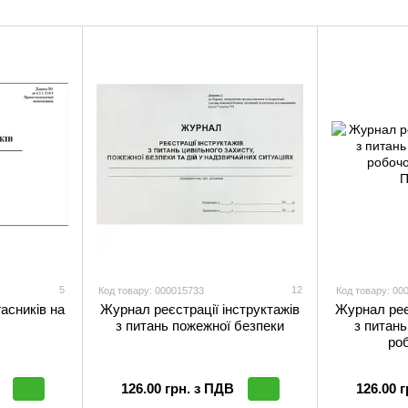
5
12
Код товару: 000015733
Код товару: 00
асників на
Журнал реєстрації інструктажів
Журнал реє
з питань пожежної безпеки
з питань
роб
126.00 грн. з ПДВ
126.00 