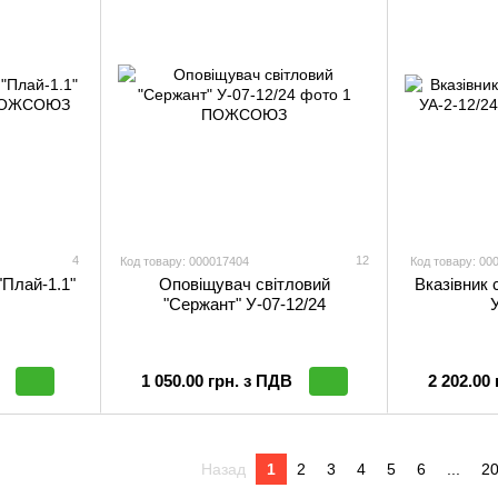
4
12
Код товару: 000017404
Код товару: 00
"Плай-1.1"
Оповіщувач світловий
Вказівник 
"Сержант" У-07-12/24
1 050.00 грн. з ПДВ
2 202.00
Назад
1
2
3
4
5
6
...
2