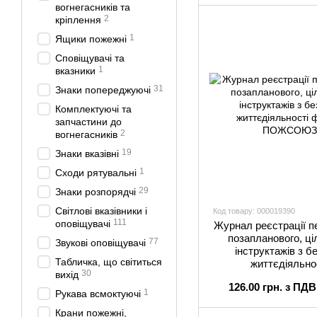
вогнегасників та
2
кріплення
1
Ящики пожежні
Сповіщувачі та
1
вказники
31
Знаки попереджуючі
Комплектуючі та
запчастини до
2
вогнегасників
19
Знаки вказівні
1
Сходи рятувальні
29
Знаки розпорядчі
Світлові вказівники і
Код товару: 000019390
111
оповіщувачі
Журнал реєстрації п
позапланового, ці
77
Звукові оповіщувачі
інструктажів з б
Табличка, що світиться
життєдіяльно
30
вихід
126.00 грн. з ПДВ
1
Рукава всмоктуючі
Крани пожежні,