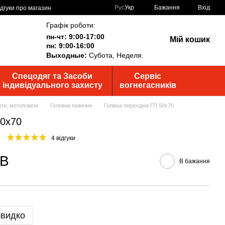
Рус
Укр
Бажання
Вхід
ідгуки про магазин
Графік роботи:
пн-чт: 9:00-17:00
Мій кошик
пн: 9:00-16:00
Выходные:
Субота, Неделя.
Спецодяг та Засоби
Сервіс
індивідуального захисту
вогнегасників
анти, мотопомпи
Головки пожежні
Голівка перехідна ГП 50х70
50х70
4 відгуки
ДВ
В бажання
швидко