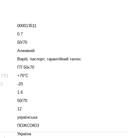
000013511
0.7
50/70
Алюміній
Виріб, паспорт, гарантійний талон.
ГП 50х70
(°C)
+70°С
C)
-20
1.6
50/70
12
українська
ПОЖСОЮЗ
Україна