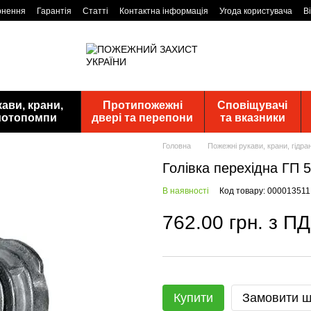
рнення
Гарантія
Статті
Контактна інформація
Угода користувача
В
ави, крани,
Протипожежні
Сповіщувачі
 мотопомпи
двері та перепони
та вказники
Головна
Пожежні рукави, крани, гідр
Голівка перехідна ГП 
В наявності
Код товару: 000013511
762.00 грн. з П
Купити
Замовити 