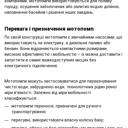
компаніями, мотопомпи використовуються для поливу
городу, осушення заболочених або залитих водою ділянок,
наповнення басейнів і рішення інших завдань.
Перевага і призначення мотопомп
По своїй конструкції мотопомпи є звичайними насосами, що
використовують не електрику, а дизельне паливо або
бензин. Вони відрізняються компактними розмірами,
високою ефективністю і мобільністю – їх можна доставити і
запустити в самих важкодоступних місцях без
електричного підключення.
Мотопомпи можуть застосовуватися для перекачування
чистої води, забрудненої води, технологічних рідин різної
міри в'язкості. Залежно від міри мобільності
класифікуються:
мотопомпи переносні, призначені для ручного
транспортування;
пересувні, використовуючі власну колісну базу;
причіпні, зібрані на базі автомобільних причепів і такі, що