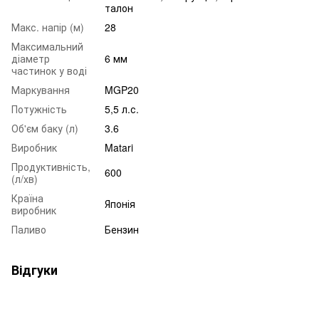
талон
Макс. напір (м)
28
Максимальний
діаметр
6 мм
частинок у воді
Маркування
MGP20
Потужність
5,5 л.с.
Об'єм баку (л)
3.6
Виробник
Matari
Продуктивність,
600
(л/хв)
Країна
Японія
виробник
Паливо
Бензин
Відгуки