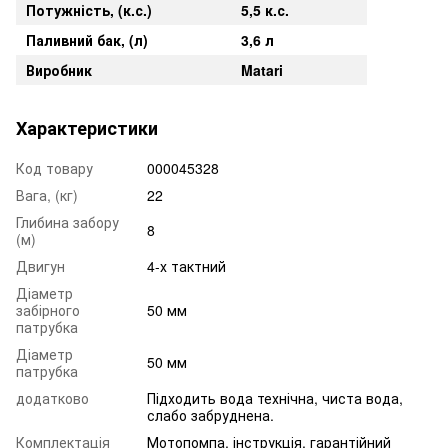
Потужність, (к.с.)
5,5 к.с.
Паливний бак, (л)
3,6 л
Виробник
Matari
Характеристики
Код товару
000045328
Вага, (кг)
22
Глибина забору
8
(м)
Двигун
4-х тактний
Діаметр
забірного
50 мм
патрубка
Діаметр
50 мм
патрубка
додатково
Підходить вода технічна, чиста вода,
слабо забруднена.
Комплектація
Мотопомпа, інструкція, гарантійний