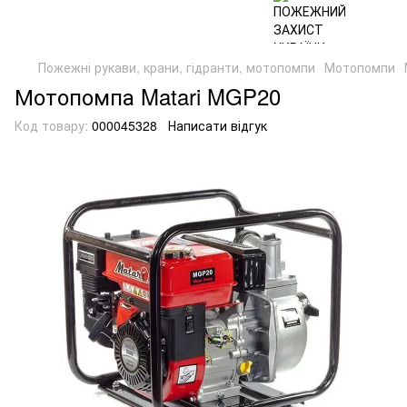
Пожежні рукави, крани, гідранти, мотопомпи
Мотопомпи
Мотопомпа Matari MGP20
Код товару:
000045328
Написати відгук