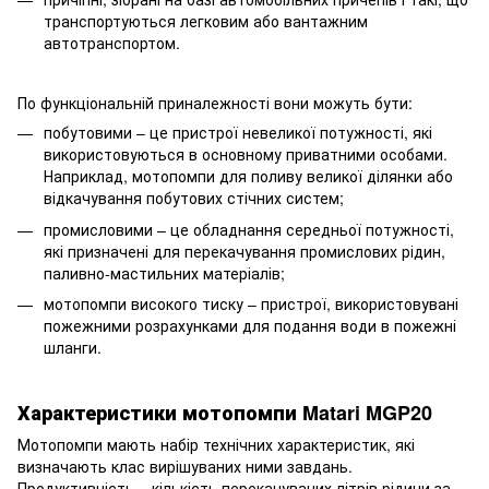
транспортуються легковим або вантажним
автотранспортом.
По функціональній приналежності вони можуть бути:
побутовими – це пристрої невеликої потужності, які
використовуються в основному приватними особами.
Наприклад, мотопомпи для поливу великої ділянки або
відкачування побутових стічних систем;
промисловими – це обладнання середньої потужності,
які призначені для перекачування промислових рідин,
паливно-мастильних матеріалів;
мотопомпи високого тиску – пристрої, використовувані
пожежними розрахунками для подання води в пожежні
шланги.
Характеристики мотопомпи Matari MGP20
Мотопомпи мають набір технічних характеристик, які
визначають клас вирішуваних ними завдань.
Продуктивність – кількість перекачуваних літрів рідини за