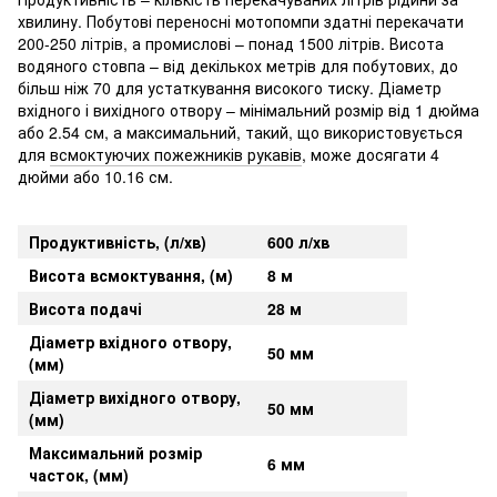
хвилину. Побутові переносні мотопомпи здатні перекачати
200-250 літрів, а промислові – понад 1500 літрів. Висота
водяного стовпа – від декількох метрів для побутових, до
більш ніж 70 для устаткування високого тиску. Діаметр
вхідного і вихідного отвору – мінімальний розмір від 1 дюйма
або 2.54 см, а максимальний, такий, що використовується
для
всмоктуючих пожежників рукавів
, може досягати 4
дюйми або 10.16 см.
Продуктивність, (л/хв)
600 л/хв
Висота всмоктування, (м)
8 м
Висота подачі
28 м
Діаметр вхідного отвору,
50 мм
(мм)
Діаметр вихідного отвору,
50 мм
(мм)
Максимальний розмір
6 мм
часток, (мм)