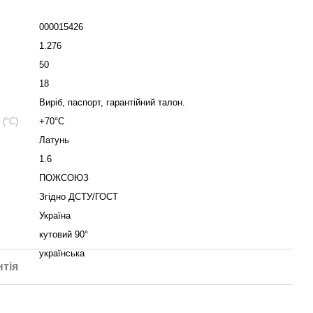
000015426
1.276
50
18
Виріб, паспорт, гарантійний талон.
(°C)
+70°С
Латунь
1.6
ПОЖСОЮЗ
Згідно ДСТУ/ГОСТ
Україна
кутовий 90°
українська
нтія