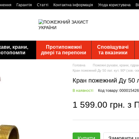
рнення
Гарантія
Статті
Контактна інформація
Угода користувача
В
ави, крани,
Протипожежні
Сповіщувачі
 мотопомпи
двері та перепони
та вказники
Головна
Пожежні рукави, крани, гідр
Кран пожежний Ду 50 лат. кут. 90º (зов.-зо
Кран пожежний Ду 50 лат
В наявності
Код товару: 000015426
1 599.00 грн. з
Купити
Замовити 