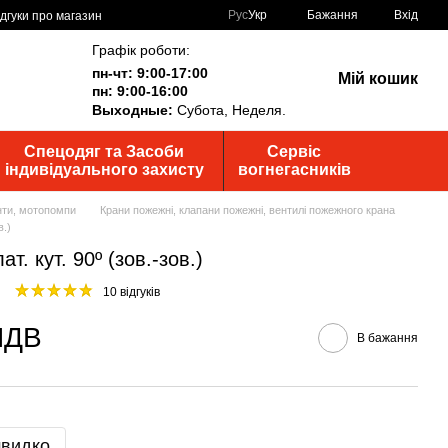
Рус
Укр
Бажання
Вхід
ідгуки про магазин
Графік роботи:
пн-чт: 9:00-17:00
Мій кошик
пн: 9:00-16:00
Выходные:
Субота, Неделя.
Спецодяг та Засоби
Сервіс
індивідуального захисту
вогнегасників
анти, мотопомпи
Крани пожежні, клапани пожежні, вентилі пожежного крана
в.)
. кут. 90º (зов.-зов.)
10 відгуків
 ПДВ
В бажання
швидко