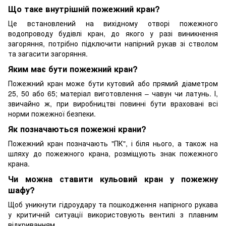
Що таке внутрішній пожежний кран?
Це встановлений на вихідному отворі пожежного
водопроводу будівлі кран, до якого у разі виникнення
загоряння, потрібно підключити напірний рукав зі стволом
та загасити загоряння.
Яким має бути пожежний кран?
Пожежний кран може бути кутовий або прямий діаметром
25, 50 або 65; матеріал виготовлення – чавун чи латунь. І,
звичайно ж, при виробництві повинні бути враховані всі
норми пожежної безпеки.
Як позначаються пожежні крани?
Пожежний кран позначають "ПК", і біля нього, а також на
шляху до пожежного крана, розміщують знак пожежного
крана.
Чи можна ставити кульовий кран у пожежну
шафу?
Щоб уникнути гідроудару та пошкодження напірного рукава
у критичній ситуації використовують вентилі з плавним
відкриванням.