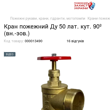
Пожежні рукави, крани, гідранти, мотопомпи
Крани пожежн
Кран пожежний Ду 50 лат. кут. 90º
(вн.-зов.)
Код товару:
000013490
16 відгуків
ВІДЕО