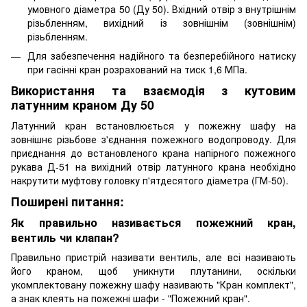
умовного діаметра 50 (Ду 50). Вхідний отвір з внутрішнім
різьбленням, вихідний із зовнішнім (зовнішнім)
різьбленням.
Для забезпечення надійного та безперебійного натиску
при гасінні кран розрахований на тиск 1,6 МПа.
Використання та взаємодія з кутовим
латунним краном Ду 50
Латунний кран встановлюється у пожежну шафу на
зовнішнє різьбове з'єднання пожежного водопроводу. Для
приєднання до встановленого крана напірного пожежного
рукава Д-51 на вихідний отвір латунного крана необхідно
накрутити муфтову головку п'ятдесятого діаметра (ГМ-50).
Поширені питання:
Як правильно називається пожежний кран,
вентиль чи клапан?
Правильно пристрій називати вентиль, але всі називають
його краном, щоб уникнути плутанини, оскільки
укомплектовану пожежну шафу називають "Кран комплект",
а знак клеять на пожежні шафи - "Пожежний кран".