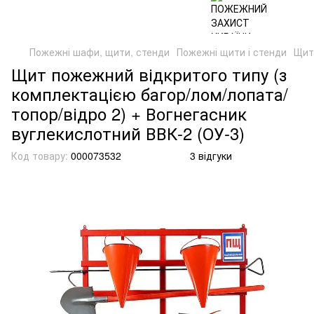
Пожежні шафи, щити, стенди
Пожежні щити і стенди
Щит
Щит пожежний відкритого типу (з
комплектацією багор/лом/лопата/
топор/відро 2) + Вогнегасник
вуглекислотний ВВК-2 (ОУ-3)
Код товару:
000073532
3 відгуки