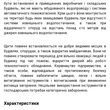
бути встановлені в приміщеннях виробничих і складських
будівель, які не мають вбудованого водопроводу і системи
автоматичного пожежогасіння. Крім цього вони монтуються
на території будь-яких захищаємих будівель при відсутності
системи зовнішнього водопостачання, а також при
віддаленості споруд на відстань понад сто метрів від
джерел зовнішнього водопостачання.
Щити повинні встановлюється на добре видимих місцях в
будівлях, спорудах, а також відкритих майданчиках. Вони не
повинні створювати перешкод для вільної евакуації людей з
будинку під час пожежі, відкриття дверей або роботі
технологічного обладнання. Керівництво підприємства, а
також особи, відповідальні за протипожежну безпеку
об'єкта, повинні забезпечити швидке, легке і вільне
витягування інструментів і вогнегасників при виникненні
вогнища загоряння. Нецільове використання інструментів в
господарських потребах категорично заборонено.
Характеристики