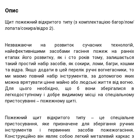
Опис
Щит пожежний відкритого типу (з комплектацією багор/лом/
лопата/сокира/відро 2).
Незважаючи на розвиток сучасних технологій,
найефективнішими засобами гасіння пожеж на ранніх
етапах його розвитку, як і сто років тому, залишається
такий простий набір засобів, як сокири, ломи, багри, кошми
та відра. Якщо додати в цей перелік ручні вогнегасники, то
ми маємо повний набір інструментів, за допомогою яких
можна врятувати цінне майно або людські життя від вогню.
Для цього необхідно, що б вони зберігалися в
легкодоступному і добре видимому місці на спеціальному
пристосуванні – пожежному щиті.
Пожежний щит відкритого типу – це спеціальне
пристосування, яке призначене для зберігання ручних
інструментів і первинних засобів пожежогасіння.
Конструкційно він являє собою легкий металевий каркас з