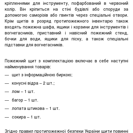
кріпленнями для інструменту, пофарбований в червоний
колір. Він кріпиться на стіні будівлі або споруди за
допомогою саморізів або гвинтів через спеціальні отвори.
Крім щитів в розряд протипожежного інвентарю також
входять пожежна шафа, ящики і корзини для інструментів і
вогнегасників, приставний і навісний пожежний стенд,
бочки для води, ящики для піску, а також спеціальні
підставки для вогнегасників.
Пожежний щит з комплектацією включає в себе наступні
найменування товарів:
щит з інформаційною биркою;
конусні відра – 2 шт.;
лом – 1 шт.
багор – 1 шт.
лопата штикова – 1 шт.
сокира – 1 шт.
Згідно правил протипожежної безпеки України щити повинні