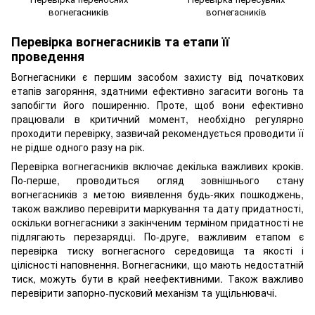
вогнегасників
вогнегасників
Перевірка вогнегасників та етапи її
проведення
Вогнегасники є першим засобом захисту від початкових
етапів загоряння, здатними ефективно загасити вогонь та
запобігти його поширенню. Проте, щоб вони ефективно
працювали в критичний момент, необхідно регулярно
проходити перевірку, зазвичай рекомендується проводити її
не рідше одного разу на рік.
Перевірка вогнегасників включає декілька важливих кроків.
По-перше, проводиться огляд зовнішнього стану
вогнегасників з метою виявлення будь-яких пошкоджень,
також важливо перевірити маркування та дату придатності,
оскільки вогнегасники з закінченим терміном придатності не
підлягають перезарядці. По-друге, важливим етапом є
перевірка тиску вогнегасного середовища та якості і
цілісності наповнення. Вогнегасники, що мають недостатній
тиск, можуть бути в край неефективними. Також важливо
перевірити запорно-пусковий механізм та ущільнювачі.