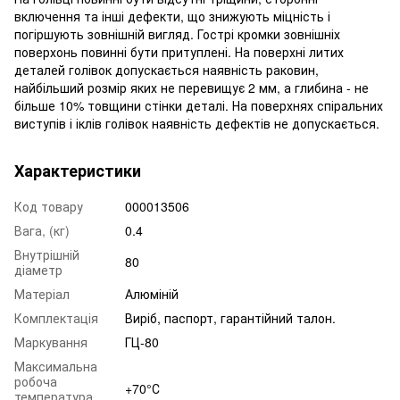
включення та інші дефекти, що знижують міцність і
погіршують зовнішній вигляд. Гострі кромки зовнішніх
поверхонь повинні бути притуплені. На поверхні литих
деталей голівок допускається наявність раковин,
найбільший розмір яких не перевищує 2 мм, а глибина - не
більше 10% товщини стінки деталі. На поверхнях спіральних
виступів і іклів голівок наявність дефектів не допускається.
Характеристики
Код товару
000013506
Вага, (кг)
0.4
Внутрішній
80
діаметр
Матеріал
Алюміній
Комплектація
Виріб, паспорт, гарантійний талон.
Маркування
ГЦ-80
Максимальна
робоча
+70°С
температура,