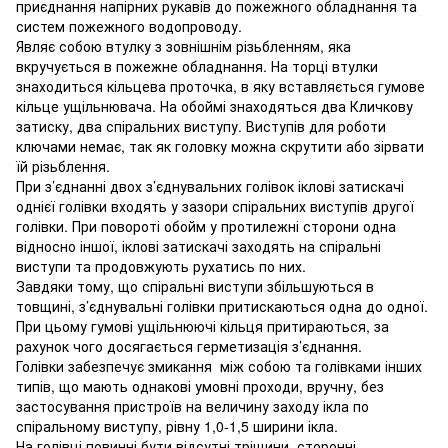
приєднання напірних рукавів до пожежного обладнання та
систем пожежного водопроводу.
Являє собою втулку з зовнішнім різьбленням, яка
вкручується в пожежне обладнання. На торці втулки
знаходиться кільцева проточка, в яку вставляється гумове
кільце ущільнювача. На обоймі знаходяться два Кличкову
затиску, два спіральних виступу. Виступів для роботи
ключами немає, так як головку можна скрутити або зірвати
їй різьблення.
При з’єднанні двох з’єднувальних голівок іклові затискачі
однієї голівки входять у зазори спіральних виступів другої
голівки. При повороті обойм у протилежні сторони одна
відносно іншої, іклові затискачі заходять на спіральні
виступи та продовжують рухатись по них.
Завдяки тому, що спіральні виступи збільшуються в
товщині, з’єднувальні голівки притискаються одна до одної.
При цьому гумові ущільнюючі кільця притираються, за
рахунок чого досягається герметизація з’єднання.
Голівки забезпечує змикання між собою та голівками інших
типів, що мають однакові умовні проходи, вручну, без
застосування пристроїв на величину заходу ікла по
спіральному виступу, рівну 1,0-1,5 ширини ікла.
На голівці повинні бути відсутні тріщини, сторонні