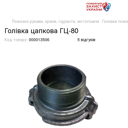
Пожежні рукави, крани, гідранти, мотопомпи
Головки пож
Голівка цапкова ГЦ-80
Код товару:
000013506
5 відгуків