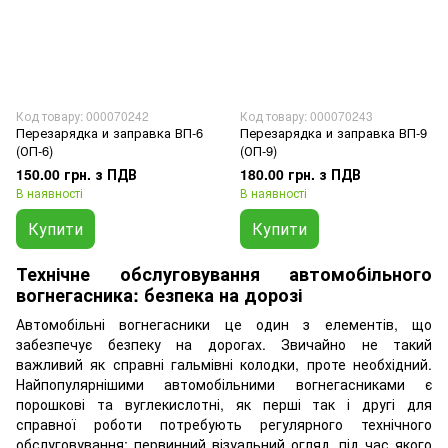
Код товару: 000070242
Код товару: 000070243
Перезарядка и заправка ВП-6
Перезарядка и заправка ВП-9
(ОП-6)
(ОП-9)
150.00 грн. з ПДВ
180.00 грн. з ПДВ
В наявності
В наявності
Купити
Купити
Технічне обслуговування автомобільного
вогнегасника: безпека на дорозі
Автомобільні вогнегасники це один з елементів, що
забезпечує безпеку на дорогах. Звичайно не такий
важливий як справні гальмівні колодки, проте необхідний.
Найпопулярнішими автомобільними вогнегасниками є
порошкові та вуглекислотні, як перші так і другі для
справної роботи потребують регулярного технічного
обслуговування: первинний візуальний огляд, під час якого