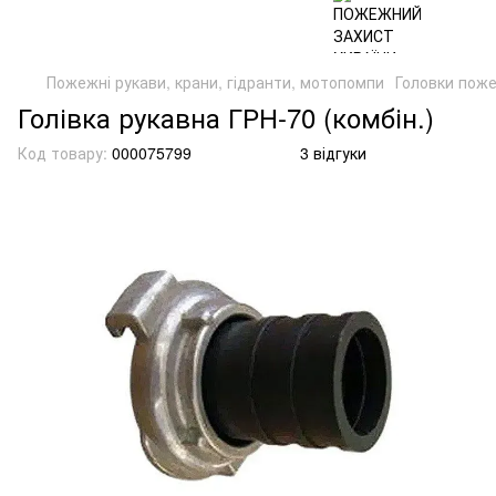
Пожежні рукави, крани, гідранти, мотопомпи
Головки пож
Голівка рукавна ГРН-70 (комбін.)
Код товару:
000075799
3 відгуки