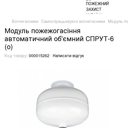
Вогнегасники
Самоспрацьовуючі вогнегасники
Модуль по
Модуль пожежогасіння
автоматичний об'ємний СПРУТ-6
(о)
Код товару:
000015262
Написати відгук