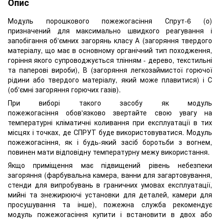
Опис
Модуль порошкового пожежогасіння Спрут-6 (о)
призначений для максимально швидкого реагування і
запобігання об'ємних загорянь класу А (загоряння твердого
матеріалу, що має в основному органічний тип походження,
горіння якого супроводжується тлінням - дерево, текстильні
та паперові вироби), В (загоряння легкозаймистої горючої
рідини або твердого матеріалу, який може плавитися) і С
(об'ємні загоряння горючих газів).
При виборі такого засобу як модуль
пожежогасіння обов'язково звертайте свою увагу на
температурні кліматичні коливання при експлуатації в тих
місцях і точках, де СПРУТ буде використовуватися. Модуль
пожежогасіння, як і будь-який засіб боротьби з вогнем,
повинен мати відповідну температурну межу використання.
Якщо приміщення має підвищений рівень небезпеки
загоряння (фарбувальна камера, ванни для загартовування,
стенди для випробувань в граничних умовах експлуатації,
мийні та знежирюючі установки для деталей, камери для
просушування та інше), пожежна служба рекомендує
модуль пожежогасіння купити і встановити в двох або