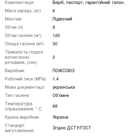
Комплектація
Виріб, паспорт, гарантійний талон.
Маса заряду, (кг)
6
Монтаж
Підвісний
Об'єм (л)
9
Об'єм гасіння (м³)
120
Площа гасіння (м²)
30
Тривалість подачі
вогнегасної
2
речовини, (сек)
Виробник
ПОЖСОЮЗ
Робочий тиск (МПа)
1.4
Мова документації
українська
Тип гасіння
Об'ємне
Температура
68
спрацювання, ° C
Країна виробник
Україна
Стандарт
Згідно ДСТУ/ГОСТ
виготовлення