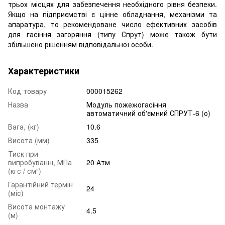
трьох місцях для забезпечення необхідного рівня безпеки.
Якщо на підприємстві є цінне обладнання, механізми та
апаратура, то рекомендоване число ефективних засобів
для гасіння загоряння (типу Спрут) може також бути
збільшено рішенням відповідальної особи.
Характеристики
Код товару
000015262
Назва
Модуль пожежогасіння
автоматичний об'ємний СПРУТ-6 (о)
Вага, (кг)
10.6
Висота (мм)
335
Тиск при
випробуванні, МПа
20 Атм
(кгс / см²)
Гарантійний термін
24
(міс)
Висота монтажу
4.5
(м)