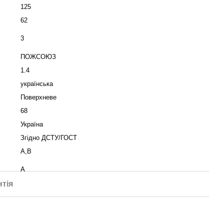
125
62
3
ПОЖСОЮЗ
1.4
українська
Поверхневе
68
Україна
Згідно ДСТУ/ГОСТ
А,В
А
нтія