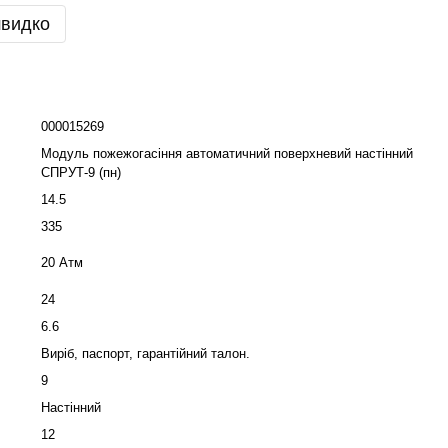
швидко
000015269
Модуль пожежогасіння автоматичний поверхневий настінний
СПРУТ-9 (пн)
14.5
335
20 Атм
24
6.6
Виріб, паспорт, гарантійний талон.
9
Настінний
12