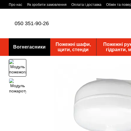
Перейти до основного контенту
Про нас
Як зробити замовлення
Оплата і доставка
Обмін та пове
Статутні документи
ПУБЛІЧНА ОФЕРТА
Новини
050 351-90-26
Пожежні шафи,
Пожежні рук
Вогнегасники
щити, стенди
гідранти,