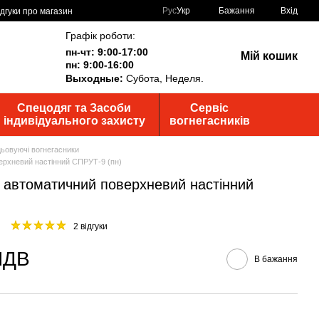
Рус
Укр
Бажання
Вхід
ідгуки про магазин
Графік роботи:
пн-чт: 9:00-17:00
Мій кошик
пн: 9:00-16:00
Выходные:
Субота, Неделя.
Спецодяг та Засоби
Сервіс
індивідуального захисту
вогнегасників
ьовуючі вогнегасники
ерхневий настінний СПРУТ-9 (пн)
 автоматичний поверхневий настінний
2 відгуки
 ПДВ
В бажання