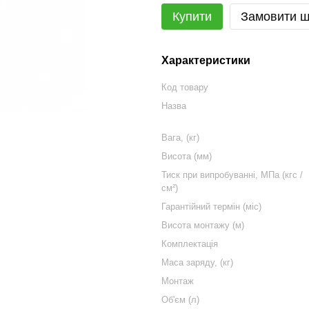
Купити
Замовити 
Характеристики
Код товару
Назва
Вага, (кг)
Висота (мм)
Тиск при випробуванні, МПа (кгс /
см²)
Гарантійний термін (міс)
Висота монтажу (м)
Комплектація
Маса заряду, (кг)
Монтаж
Об'єм (л)