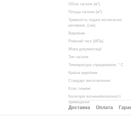
Об'єм гасіння (м³)
Площа гасіння (м²)
Тривалість подачі вогнегасної
речовини, (сек)
Виробник
Робочий тиск (МПа)
Мова документації
Тип гасіння
Температура спрацювання, ° C
Країна виробник
Стандарт виготовлення
Клас пожежі
Категорія вогненебезпечності
приміщення
Доставка
Оплата
Гара