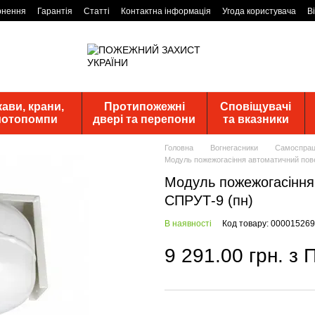
рнення
Гарантія
Статті
Контактна інформація
Угода користувача
В
ави, крани,
Протипожежні
Сповіщувачі
 мотопомпи
двері та перепони
та вказники
Головна
Вогнегасники
Самоспрац
Модуль пожежогасіння автоматичний пов
Модуль пожежогасіння
СПРУТ-9 (пн)
В наявності
Код товару: 000015269
9 291.00 грн. з