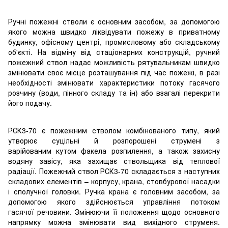
Ручні пожежні стволи є основним засобом, за допомогою
якого можна швидко ліквідувати пожежу в приватному
будинку, офісному центрі, промисловому або складському
об'єкті. На відміну від стаціонарних конструкцій, ручний
пожежний ствол надає можливість рятувальникам швидко
змінювати своє місце розташування під час пожежі, в разі
необхідності змінювати характеристики потоку гасячого
розчину (води, пінного складу та ін) або взагалі перекрити
його подачу.
РСК3-70 є пожежним стволом комбінованого типу, який
утворює суцільні й розпорошені струмені з
варійованим кутом факела розпилення, а також захисну
водяну завісу, яка захищає ствольщика від теплової
радіації. Пожежний ствол РСК3-70 складається з наступних
складових елементів – корпусу, крана, стовбурової насадки
і сполучної головки. Ручка крана є головним засобом, за
допомогою якого здійснюється управління потоком
гасячої речовини. Змінюючи її положення щодо основного
напрямку можна змінювати вид вихідного струменя.