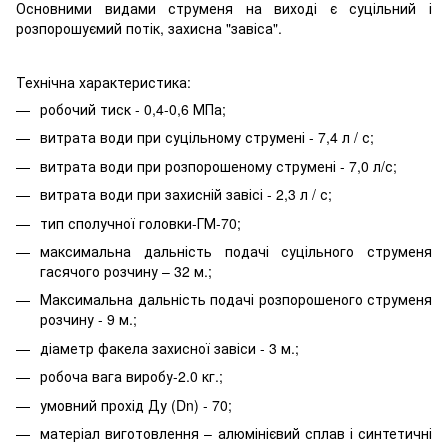
Основними видами струменя на виході є суцільний і
розпорошуємий потік, захисна "завіса".
Технічна характеристика:
робочий тиск - 0,4-0,6 МПа;
витрата води при суцільному струмені - 7,4 л / с;
витрата води при розпорошеному струмені - 7,0 л/с;
витрата води при захисній завісі - 2,3 л / с;
тип сполучної головки-ГМ-70;
максимальна дальність подачі суцільного струменя
гасячого розчину – 32 м.;
Максимальна дальність подачі розпорошеного струменя
розчину - 9 м.;
діаметр факела захисної завіси - 3 м.;
робоча вага виробу-2.0 кг.;
умовний прохід Ду (Dn) - 70;
матеріал виготовлення – алюмінієвий сплав і синтетичні