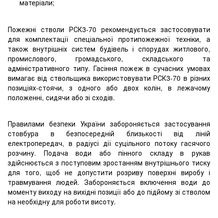
матеріали;
Пожежні стволи РСК3-70 рекомендується застосовувати
для комплектації спеціальної протипожежної техніки, а
також внутрішніх систем будівель і спорудах житлового,
промислового, громадського, складського та
адміністративного типу. Гасіння пожеж в сучасних умовах
вимагає від ствольщика використовувати РСК3-70 в різних
позиціях-стоячи, з одного або двох колін, в лежачому
положенні, сидячи або зі сходів.
Правилами безпеки України забороняється застосування
стовбура в безпосередній близькості від ліній
електропередач, в радіусі дії суцільного потоку гасячого
розчину. Подача води або пінного складу в рукав
здійснюється з поступовим зростанням внутрішнього тиску
для того, щоб не допустити розриву поверхні виробу і
травмування людей. Забороняється включення води до
моменту виходу на вихідні позиції або до підйому зі стволом
на необхідну для роботи висоту.