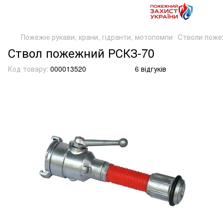
Пожежні рукави, крани, гідранти, мотопомпи
Cтволи поже
Ствол пожежний РСКЗ-70
Код товару:
000013520
6 відгуків