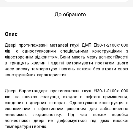
До обраного
Опис
Двері протипожежні металеві глухі ДМП ЕІ30-1-2100х1000
лів. є одностулковими спеціальними конструкціями з
лівостороннім відкриттям. Вони мають межу вогнестійкості
в тридцять хвилин і здатні витримувати протягом цього
часу високу температуру і вогонь пожежі без втрати своїх
конструкційних характеристик.
Двері Євростандарт протипожежні глухі ЕІ30-1-2100х1000
лів. на шляхах евакуації, входах в ліфтові приміщення,
сходових і дверних отворах. Одностулкові конструкція є
економічним і ефективним рішенням для забезпечення
невеликого людинопотіку. Під час пожеж коробка
вогнестійкої двері не деформується під дією високої
температури і вогню.