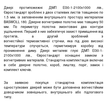
Двері протипожежні ДМП ЕІ30-1-2100х1000 лів.,
Євростандарт зроблені з двох сталевих листів товщиною по
1.5 мм. із заповненням внутрішнього простору матеріалом
BASWOLL 180. Дверне вогнетривке полотно має товщину 50
мм. По периметру полотна змонтовані два контури
ущільнення. Перший з них забезпечує захист приміщення від
протягів, а другий зроблений з
вогнестійкої термоактивної стрічки, яка під дією високої
температури спучується, герметизируя коробку від
проникнення диму. Двері металеві глухі ДМП ЕІ30-1-
2100х1000 лів., Євростандарт оснащені замком з
вогнетривких матеріалів. Стандартна комплектація включає
в себе дверне полотно, короб, лиштву, поріг, замок і
комплект ключів.
За заявкою покупця стандартна комплектація
одностулкових дверей може бути доповнена вогнестійким
доводчиком зовнішнього, внутрішнього або підлогового
типу.