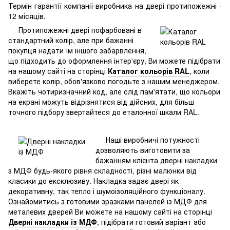
Термін гарантії компанії-виробника на двері протипожежні -
12 місяців.
Протипожежні двері пофарбовані в
стандартний колір, але при бажанні
покупця надати їм іншого забарвлення,
що підходить до оформлення інтер'єру, Ви можете підібрати
на нашому сайті на сторінці
Каталог кольорів RAL
, коли
виберете колір, обов'язково погодьте з нашим менеджером.
Вкажіть чотиризначний код, але слід пам'ятати, що кольори
на екрані можуть відрізнятися від дійсних, для більш
точного підбору звертайтеся до еталонної шкали RAL.
Наші виробничі потужності
дозволяють виготовити за
бажанням клієнта дверні накладки
з МДФ будь-якого рівня складності, різні малюнки від
класики до ексклюзиву. Накладка задає двері як
декоративну, так тепло і шумоізоляційного функціоналу.
Ознайомитись з готовими зразками панелей із МДФ для
металевих дверей Ви можете на нашому сайті на сторінці
Дверні накладки із МДФ
, підібрати готовий варіант або