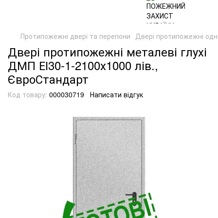
Протипожежні двері та перепони
Двері протипожежні одно
Двері протипожежні металеві глухі
ДМП ЕІ30-1-2100х1000 лів.,
ЄвроСтандарт
Код товару:
000030719
Написати відгук