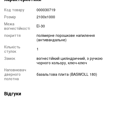
Код товару
000030719
Розмір
2100х1000
Межа
ЕІ-30
вогнестійкості
покриття
полімерне порошкове напилення
(антивандальне)
Кількість
1
стулок
Замок
вогнестійкий циліндричний, з ручкою
чорного кольору, ключ-ключ
Наповнювач
дверного
базальтова плита (BASWOLL 180)
полотна
Відгуки