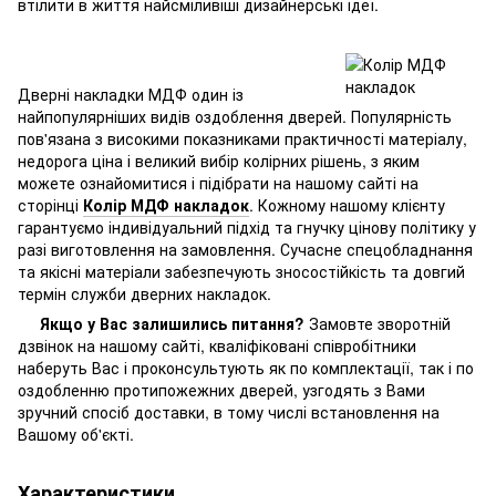
втілити в життя найсміливіші дизайнерські ідеї.
Дверні накладки МДФ один із
найпопулярніших видів оздоблення дверей. Популярність
пов'язана з високими показниками практичності матеріалу,
недорога ціна і великий вибір колірних рішень, з яким
можете ознайомитися і підібрати на нашому сайті на
сторінці
Колір МДФ накладок
. Кожному нашому клієнту
гарантуємо індивідуальний підхід та гнучку цінову політику у
разі виготовлення на замовлення. Сучасне спецобладнання
та якісні матеріали забезпечують зносостійкість та довгий
термін служби дверних накладок.
Якщо у Вас залишились питання?
Замовте зворотній
дзвінок на нашому сайті, кваліфіковані співробітники
наберуть Вас і проконсультують як по комплектації, так і по
оздобленню протипожежних дверей, узгодять з Вами
зручний спосіб доставки, в тому числі встановлення на
Вашому об'єкті.
Характеристики