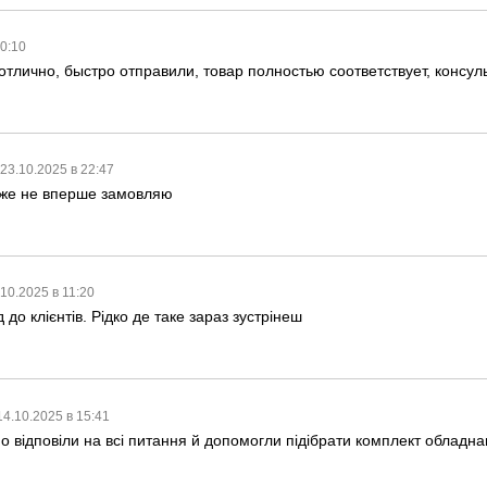
10:10
отлично, быстро отправили, товар полностью соответствует, конс
23.10.2025 в 22:47
вже не вперше замовляю
.10.2025 в 11:20
до клієнтів. Рідко де таке зараз зустрінеш
14.10.2025 в 15:41
 відповіли на всі питання й допомогли підібрати комплект обладна