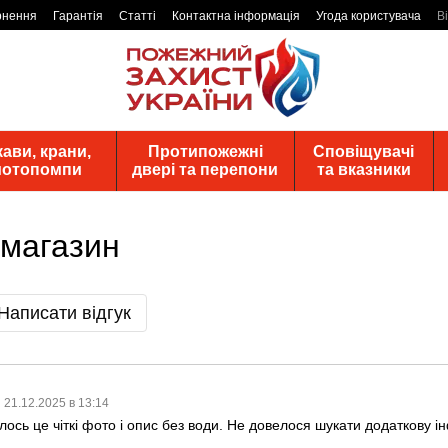
рнення
Гарантія
Статті
Контактна інформація
Угода користувача
В
ави, крани,
Протипожежні
Сповіщувачі
 мотопомпи
двері та перепони
та вказники
 магазин
Написати відгук
21.12.2025 в 13:14
сь це чіткі фото і опис без води. Не довелося шукати додаткову ін