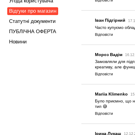
Угода користувача
Відповісти
Відгуки про магазин
Іван Підгірний
Статутні документи
17.
Часто купуємо облад
ПУБЛІЧНА ОФЕРТА
Відповісти
Новини
Мороз Вадім
16.12
Замовляли для підпр
креативу, але функ
Відповісти
Mariia Klimenko
15
Було приємно, що на
тип 😅
Відповісти
Ірина Лукаш
12.12.