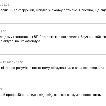
в 12:22
ерше — сайт зручний, швидко знаходжу потрібне. Приємно, що відпо
12:35
ля дому (вогнегасник ВП-2 та пожежне покривало). Зручний сайт, з
іна актуальна. Рекомендую.
4.12.2025 в 18:56
 нічого не розумію в пожежному обладнані, але вона все пояснила.
:34
ко й професійно. Швидко відповідають, все зрозуміло пояснюють