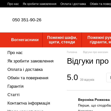
Перейти до основного контенту
Про нас
Як зробити замовлення
Оплата і доставка
Обмін та пове
Статутні документи
ПУБЛІЧНА ОФЕРТА
Новини
050 351-90-26
Пожежні шафи,
Пожежні рук
Вогнегасники
щити, стенди
гідранти,
Про нас
Головна
Відгуки про магазин
Відгуки про
Як зробити замовлення
Оплата і доставка
5.0
Обмін та повернення
39
відгуків
Гарантія
Статті
Вероніка Рожкова
Контактна інформація
Перше, що сподобало