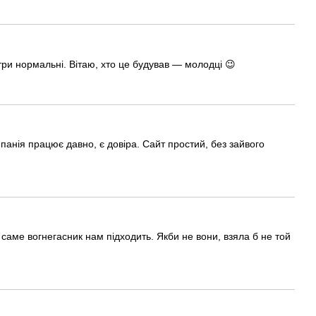
три нормальні. Вітаю, хто це будував — молодці 😉
панія працює давно, є довіра. Сайт простий, без зайвого
 саме вогнегасник нам підходить. Якби не вони, взяла б не той