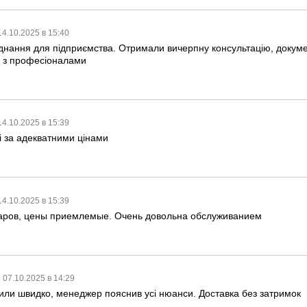
14.10.2025 в 15:40
нання для підприємства. Отримали вичерпну консультацію, докуме
 з професіоналами
14.10.2025 в 15:39
і за адекватними цінами
14.10.2025 в 15:39
аров, цены приемлемые. Очень довольна обслуживанием
07.10.2025 в 14:29
и швидко, менеджер пояснив усі нюанси. Доставка без затримок