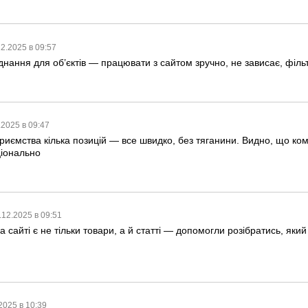
12.2025 в 09:57
нання для об’єктів — працювати з сайтом зручно, не зависає, філь
.2025 в 09:47
иємства кілька позицій — все швидко, без тяганини. Видно, що ком
ціонально
.12.2025 в 09:51
 сайті є не тільки товари, а й статті — допомогли розібратись, який
2025 в 10:39