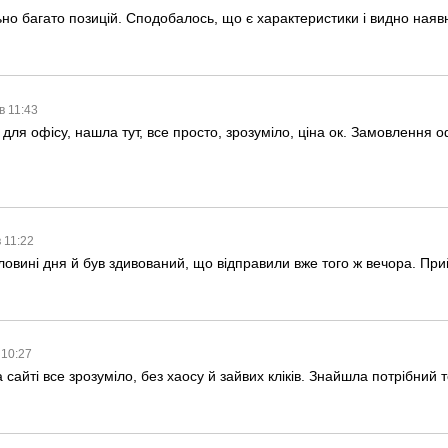
но багато позицій. Сподобалось, що є характеристики і видно наявн
в 11:43
для офісу, нашла тут, все просто, зрозуміло, ціна ок. Замовлення
в 11:22
ловині дня й був здивований, що відправили вже того ж вечора. Пр
 10:27
сайті все зрозуміло, без хаосу й зайвих кліків. Знайшла потрібний