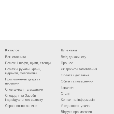
Каталог
Клієнтам
Вогнегасники
Вхід до кабінету
Пожежні шафи, щити, стенди
Про нас
Пожежні рукави, крани,
Як зробити замовлення
гідранти, мотопомпи
Оплата і доставка
Протипожежні двері та
Обмін та повернення
перепони
Гарантія
Сповіщувачі та вказники
Статті
Спецодяг та Засоби
індивідуального захисту
Контактна інформація
Сервіс вогнегасників
Угода користувача
Відгуки про магазин