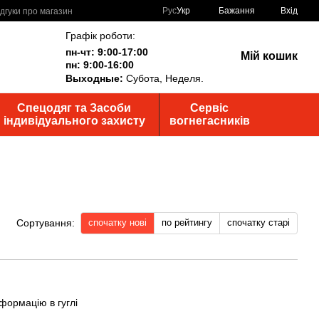
Рус
Укр
Бажання
Вхід
ідгуки про магазин
Графік роботи:
пн-чт: 9:00-17:00
Мій кошик
пн: 9:00-16:00
Выходные:
Субота, Неделя.
Спецодяг та Засоби
Сервіс
індивідуального захисту
вогнегасників
спочатку нові
по рейтингу
спочатку старі
Сортування:
формацію в гуглі