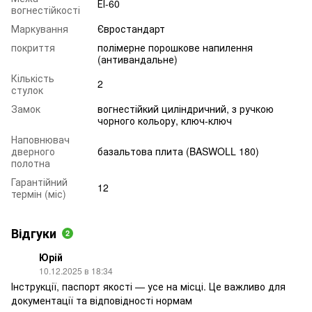
ЕІ-60
вогнестійкості
Маркування
Євростандарт
покриття
полімерне порошкове напилення
(антивандальне)
Кількість
2
стулок
Замок
вогнестійкий циліндричний, з ручкою
чорного кольору, ключ-ключ
Наповнювач
дверного
базальтова плита (BASWOLL 180)
полотна
Гарантійний
12
термін (міс)
Відгуки
2
Юрій
10.12.2025 в 18:34
Інструкції, паспорт якості — усе на місці. Це важливо для
документації та відповідності нормам