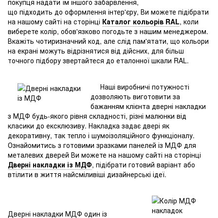
покупця надати їм іншого забарвлення,
що підходить до оформлення інтер'єру, Ви можете підібрати
на нашому сайті на сторінці
Каталог кольорів RAL
, коли
виберете колір, обов'язково погодьте з нашим менеджером.
Вкажіть чотиризначний код, але слід пам'ятати, що кольори
на екрані можуть відрізнятися від дійсних, для більш
точного підбору звертайтеся до еталонної шкали RAL.
Наші виробничі потужності
дозволяють виготовити за
бажанням клієнта дверні накладки
з МДФ будь-якого рівня складності, різні малюнки від
класики до ексклюзиву. Накладка задає двері як
декоративну, так тепло і шумоізоляційного функціоналу.
Ознайомитись з готовими зразками панелей із МДФ для
металевих дверей Ви можете на нашому сайті на сторінці
Дверні накладки із МДФ
, підібрати готовий варіант або
втілити в життя найсміливіші дизайнерські ідеї.
Дверні накладки МДФ один із