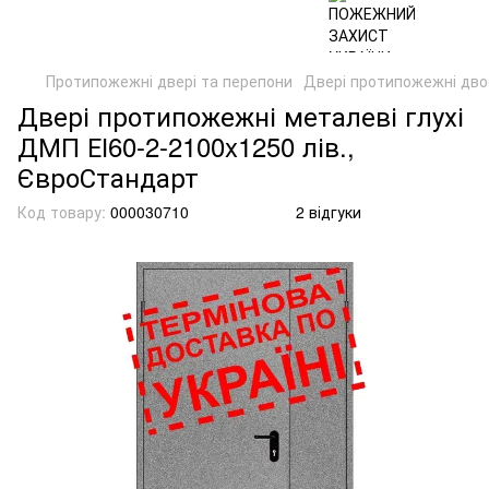
Протипожежні двері та перепони
Двері протипожежні двос
Двері протипожежні металеві глухі
ДМП ЕІ60-2-2100x1250 лів.,
ЄвроСтандарт
Код товару:
000030710
2 відгуки