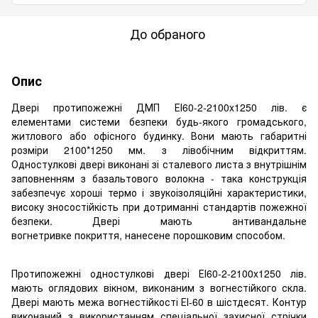
До обраного
Опис
Двері протипожежні ДМП ЕІ60-2-2100x1250 лів. є
елементами системи безпеки будь-якого громадського,
житлового або офісного будинку. Вони мають габаритні
розміри 2100*1250 мм. з лівобічним відкриттям.
Одностулкові двері виконані зі сталевого листа з внутрішнім
заповненням з базальтового волокна - така конструкція
забезпечує хороші термо і звукоізоляційні характеристики,
високу зносостійкість при дотриманні стандартів пожежної
безпеки. Двері мають антивандальне
вогнетривке покриття, нанесене порошковим способом.
Протипожежні одностулкові двері ЕІ60-2-2100x1250 лів.
мають оглядових вікном, виконаним з вогнестійкого скла.
Двері мають межа вогнестійкості ЕІ-60 в шістдесят. Контур
виконаний з використанням спеціальної захисної стрічки