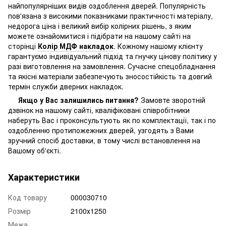
найпопулярніших видів оздоблення дверей. Популярність
пов'язана з високими показниками практичності матеріалу,
недорога ціна і великий вибір колірних рішень, з яким
можете ознайомитися і підібрати на нашому сайті на
сторінці
Колір МДФ накладок
. Кожному нашому клієнту
гарантуємо індивідуальний підхід та гнучку цінову політику у
разі виготовлення на замовлення. Сучасне спецобладнання
та якісні матеріали забезпечують зносостійкість та довгий
термін служби дверних накладок.
Якщо у Вас залишились питання?
Замовте зворотній
дзвінок на нашому сайті, кваліфіковані співробітники
наберуть Вас і проконсультують як по комплектації, так і по
оздобленню протипожежних дверей, узгодять з Вами
зручний спосіб доставки, в тому числі встановлення на
Вашому об'єкті.
Характеристики
Код товару
000030710
Розмір
2100х1250
Межа