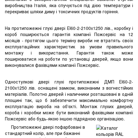
виробництва Італія, яка спучується під дією температури і
перекриває шляхи диму і токсичних продуктів горіння.
На протипожежні глухі двері ЕІ60-2-2100x1250 лів., коробку і
короб поширюється гарантія компанії Пожсервіс на 12
місяців - протягом цього терміну вироби не втратять своїх
експлуатаційних характеристик за умови правильного
монтажу і використання. Гарантія також може
поширюватися на роботи по установці дверей, якщо вони
виконувалися фахівцями компанії Пожсервіс.
Одностулкові двері глухі протипожежні ДМП ЕІ60-2-
2100x1250 лів. оснащені замком, виконаним з вогнестійких
матеріалів. Полотно дверей і наличники розташовані в одній
площині так, що б забезпечити максимально комфортну
експлуатацію вироба на об'єкті. Монтаж глухих дверей,
короба і коробки може бути виконаний фахівцями компанії
Пожсервіс або будь-якою іншою підрядною організацією.
Протипожежні двері пофарбовані в
стандартний колір, але при бажанні