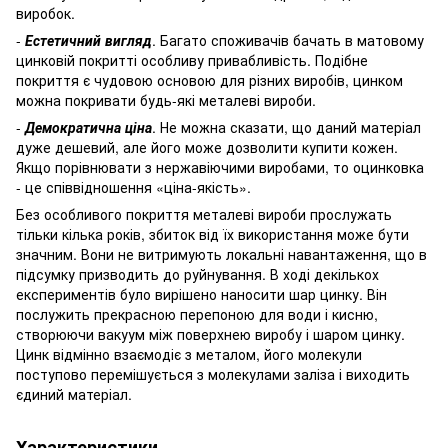
виробок.
-
Естетичний вигляд
. Багато споживачів бачать в матовому
цинковій покритті особливу привабливість. Подібне
покриття є чудовою основою для різних виробів, цинком
можна покривати будь-які металеві вироби.
-
Демократична ціна
. Не можна сказати, що даний матеріал
дуже дешевий, але його може дозволити купити кожен.
Якщо порівнювати з нержавіючими виробами, то оцинковка
- це співвідношення «ціна-якість».
Без особливого покриття металеві вироби прослужать
тільки кілька років, збиток від їх використання може бути
значним. Вони не витримують локальні навантаження, що в
підсумку призводить до руйнування. В ході декількох
експериментів було вирішено наносити шар цинку. Він
послужить прекрасною перепоною для води і кисню,
створюючи вакуум між поверхнею виробу і шаром цинку.
Цинк відмінно взаємодіє з металом, його молекули
поступово перемішується з молекулами заліза і виходить
єдиний матеріал.
Характеристики