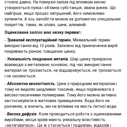
стояла давно. На поверхні заліза під впливом кисню
утворюється пухка і об'ємна субстанція, звана іржею. Що
найгірше, якщо процес запущений, його неможливо
зупинити. А ось запобігти можна за допомогою спеціальних
покриттів, таких, як олово, цинк, алюміній.
Оцинковане залізо має низку переваг:
-
Тривалий експлуатаційний термін.
Мінімальний термін
використання від 10 років. Залежно від призначення виріб
покривають різною товщиною цинку.
-
Унікальність поєднання металів
. Шар цинку прекрасно
взаємодіє з металевою основою, під час використання
матеріал не тріскається, не відшаровується, не тріскається
і не сколюється.
-
Абсолютна екологічність
. Цинк є природним матеріалом і
тому не виділяє шкідливих токсинів, якщо порівнювати з
високотоксичними полімерами. Тому його можна активно
застосовувати в житлових приміщеннях. Вода його не
розчиняє, а значить, він не впливає на якість питної води.
-
Висока дифузія
. Коли проводиться робота з оцинкованими
виробами, місця зрізів мають унікальну властивість
«затягуватися». Це ж стосується і подряпин, відколів і