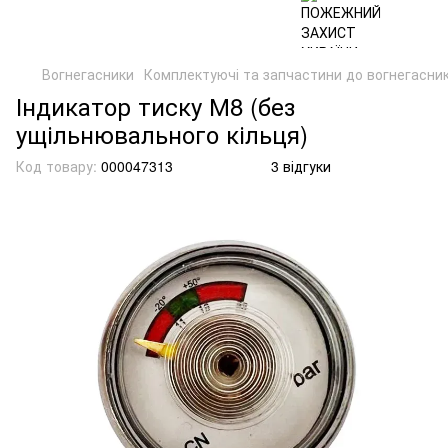
Вогнегасники
Комплектуючі та запчастини до вогнегасник
Індикатор тиску М8 (без
ущільнювального кільця)
Код товару:
000047313
3 відгуки