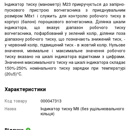
Індикатор тиску (манометр) М23 прикручується до запірно-
пускового пристрою вогнегасника з приєднувальним
розміром М8х1 і служить для контролю робочого тиску в
корпусі (балоні) порошкового вогнегасника. Ділянка шкали
індикатора, що вказує діапазон робочого тиску
вогнегасника, пофарбований у зелений колір, ділянки поза
діапазону робочого тиску, що позначають знижений тиск, -
у червоний колір, підвищений тиск - в жовтий колір. Нульове
значення, мінімальне і максимальне значення робочого
тиску вказано на шкалі індикатора відмітками з цифрами.
Значення максимального тиску на шкалі індикатора складає
150%-250% номінального тиску зарядки при температурі
(20±5)°С.
Характеристики
Код товару
000047313
Назва
Індикатор тиску М8 (без ущільнювального
кільця)
Відгуки
3