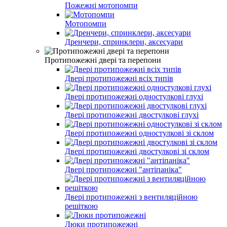
Пожежні мотопомпи
Мотопомпи
Дренчери, спринклери, аксесуари
Протипожежні двері та перепони
Двері протипожежні всіх типів
Двері протипожежні одностулкові глухі
Двері протипожежні двостулкові глухі
Двері протипожежні одностулкові зі склом
Двері протипожежні двостулкові зі склом
Двері протипожежні "антіпаніка"
Двері протипожежні з вентиляційною
решіткою
Люки протипожежні