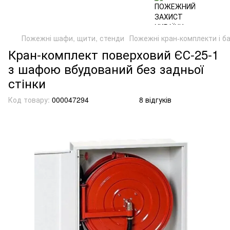
Пожежні шафи, щити, стенди
Пожежні кран-комплекти і б
Кран-комплект поверховий ЄС-25-1
з шафою вбудований без задньої
стінки
Код товару:
000047294
8 відгуків