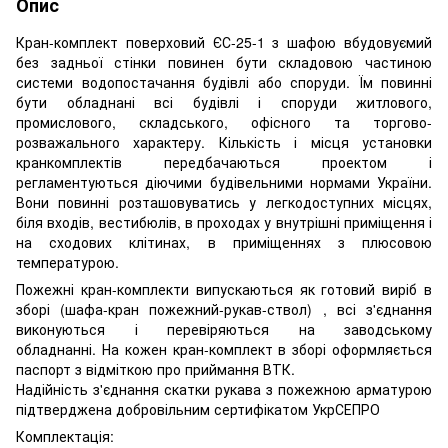
Опис
Кран-комплект поверховий ЄС-25-1 з шафою вбудовуємий
без задньої стінки повинен бути складовою частиною
системи водопостачання будівлі або споруди. Їм повинні
бути обладнані всі будівлі і споруди житлового,
промислового, складського, офісного та торгово-
розважального характеру. Кількість і місця установки
кранкомплектів передбачаються проектом і
регламентуються діючими будівельними нормами України.
Вони повинні розташовуватись у легкодоступних місцях,
біля входів, вестибюлів, в проходах у внутрішні приміщення і
на сходових клітинах, в приміщеннях з плюсовою
температурою.
Пожежні кран-комплекти випускаються як готовий виріб в
зборі (шафа-кран пожежний-рукав-ствол) , всі з'єднання
виконуються і перевіряються на заводському
обладнанні. На кожен кран-комплект в зборі оформляється
паспорт з відміткою про приймання ВТК.
Надійність з'єднання скатки рукава з пожежною арматурою
підтверджена добровільним сертифікатом УкрСЕПРО
Комплектація: