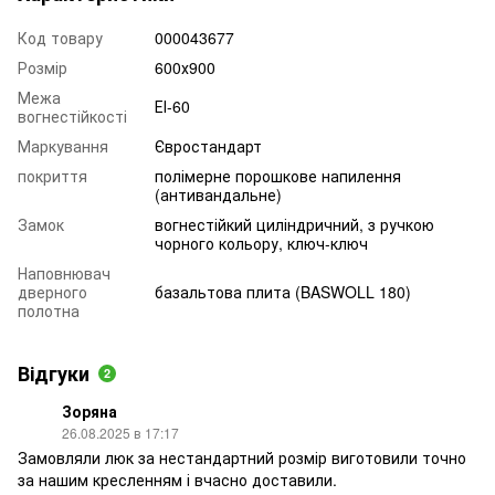
Код товару
000043677
Розмір
600х900
Межа
ЕІ-60
вогнестійкості
Маркування
Євростандарт
покриття
полімерне порошкове напилення
(антивандальне)
Замок
вогнестійкий циліндричний, з ручкою
чорного кольору, ключ-ключ
Наповнювач
дверного
базальтова плита (BASWOLL 180)
полотна
Відгуки
2
Зоряна
26.08.2025 в 17:17
Замовляли люк за нестандартний розмір виготовили точно
за нашим кресленням і вчасно доставили.