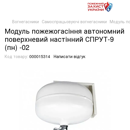
Вогнегасники
Самоспрацьовуючі вогнегасники
Модуль по
Модуль пожежогасіння автономний
поверхневий настінний СПРУТ-9
(пн) -02
Код товару:
000015314
Написати відгук