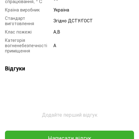
спрацювання, ° C
Країна виробник
Україна
Стандарт
Згідно ДСТУ/ГОСТ
виготовлення
Клас пожежі
А,В
Категорія
вогненебезпечності
А
приміщення
Відгуки
Додайте перший відгук
Написати відгук