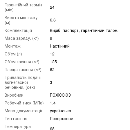
Гарантійний термін
24
(міс)
Висота монтажу
6.6
(м)
Комплектація
Виріб, паспорт, гарантійний талон.
Маса заряду, (кг)
9
Монтаж
Настінний
Об'єм (л)
12
Об'єм гасіння (м³)
125
Площа гасіння (м²)
62
Тривалість подачі
вогнегасної
3
речовини, (сек)
Виробник
ПОЖСОЮЗ
Робочий тиск (МПа)
1.4
Мова документації
українська
Тип гасіння
Поверхневе
Температура
68