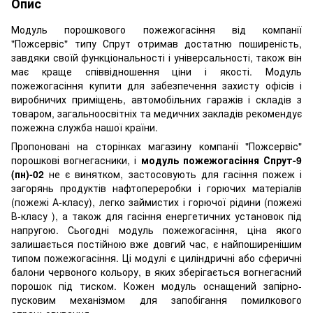
Опис
Модуль порошкового пожежогасіння від компанії
"Пожсервіс" типу Спрут отримав достатню поширеність,
завдяки своїй функціональності і універсальності, також він
має краще співвідношення ціни і якості. Модуль
пожежогасіння купити для забезпечення захисту офісів і
виробничих приміщень, автомобільних гаражів і складів з
товаром, загальноосвітніх та медичних закладів рекомендує
пожежна служба нашої країни.
Пропоновані на сторінках магазину компанії "Пожсервіс"
порошкові вогнегасники, і
модуль пожежогасіння Спрут-9
(пн)-02
не є винятком, застосовують для гасіння пожеж і
загорянь продуктів нафтопереробки і горючих матеріалів
(пожежі А-класу), легко займистих і горючої рідини (пожежі
В-класу ), а також для гасіння енергетичних установок під
напругою. Сьогодні модуль пожежогасіння, ціна якого
залишається постійною вже довгий час, є найпоширенішим
типом пожежогасіння. Ці модулі є циліндричні або сферичні
балони червоного кольору, в яких зберігається вогнегасний
порошок під тиском. Кожен модуль оснащений запірно-
пусковим механізмом для запобігання помилкового