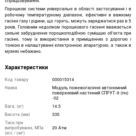
спрацьовування.
Порошкові системи універсальні в області застосування і в
робочому температурному діапазоні, ефективні в важкому
гасінні газу і рідини, що горять, можуть заряджатися раз в 5
років. Головним недоліком порошкового гасіння вважається
сильне забруднення порошкоподібною сумішшю об'єкта при
гасінні, тому їх використання в приміщеннях з дорогою і
тонкою в налаштуванні електронною апаратурою, а також в
музеях небажано.
Характеристики
Код товару
000015314
Назва
Модуль пожежогасіння автономний
поверхневий настінний СПРУТ-9 (пн)
-02
Вага, (кг)
14.5
Висота (мм)
335
Тиск при
випробуванні, МПа
20 Атм
(кгс / см²)