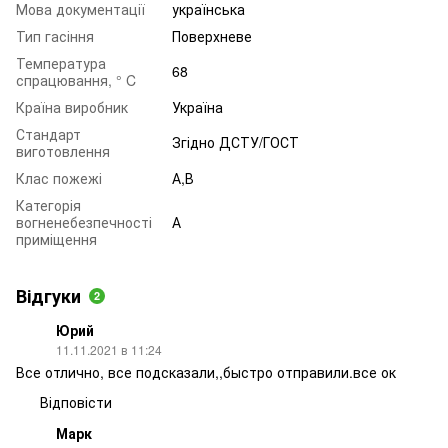
Мова документації
українська
Тип гасіння
Поверхневе
Температура
68
спрацювання, ° C
Країна виробник
Україна
Стандарт
Згідно ДСТУ/ГОСТ
виготовлення
Клас пожежі
А,В
Категорія
вогненебезпечності
А
приміщення
Відгуки
2
Юрий
11.11.2021 в 11:24
Все отлично, все подсказали,,быстро отправили.все ок
Відповісти
Марк