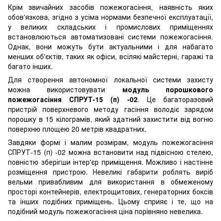
Крім звичайних засобів пожежогасіння, наявність яких
обов'язкова, згідно з усіма нормами безпечної експлуатації,
у великих складських і промислових приміщеннях
встановлюються автоматизовані системи пожежогасіння.
Однак, вони можуть бути актуальними і для набагато
менших об'єктів, таких як офіси, всілякі майстерні, гаражі та
багато інших.
Для створення автономної локальної системи захисту
можна використовувати
модуль порошкового
пожежогасіння СПРУТ-15 (п) -02
. Це багаторазовий
пристрій поверхневого методу гасіння володіє зарядом
порошку в 15 кілограмів, який здатний захистити від вогню
поверхню площею 20 метрів квадратних.
Завдяки формі і малим розмірам, модуль пожежогасіння
СПРУТ-15 (п) -02 можна встановити над підвісною стелею,
повністю зберігши інтер'єр приміщення. Можливо і настінне
розміщення пристрою. Невеликі габарити роблять виріб
вельми привабливим для використання в обмеженому
просторі контейнерів, електрощитових, генераторних боксів
та інших подібних приміщень. Цьому сприяє і те, що на
подібний модуль пожежогасіння ціна порівняно невелика.