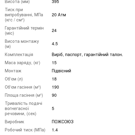
Висота (мм)
395
Тиск при
випробуванні, МПа
20 Атм
(кгс / см²)
Гарантійний термін
24
(міс)
Висота монтажу
4.5
(м)
Комплектація
Виріб, паспорт, гарантійний талон.
Маса заряду, (кг)
15
Монтаж
Підвісний
Об'єм (л)
18
Об'єм гасіння (м³)
190
Площа гасіння (м²)
90
Тривалість подачі
вогнегасної
5
речовини, (сек)
Виробник
ПОЖСОЮЗ
Робочий тиск (МПа)
1.4