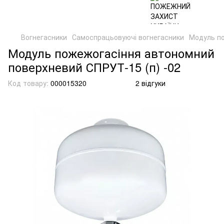
Вогнегасники
Самоспрацьовуючі вогнегасники
Модуль по
Модуль пожежогасіння автономний
поверхневий СПРУТ-15 (п) -02
Код товару:
000015320
2 відгуки