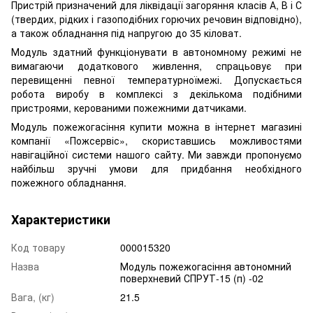
Пристрій призначений для ліквідації загоряння класів А, В і С
(твердих, рідких і газоподібних горючих речовин відповідно),
а також обладнання під напругою до 35 кіловат.
Модуль здатний функціонувати в автономному режимі не
вимагаючи додаткового живлення, спрацьовує при
перевищенні певної температурноїмежі. Допускається
робота виробу в комплексі з декількома подібними
пристроями, керованими пожежними датчиками.
Модуль пожежогасіння купити можна в інтернет магазині
компанії «Пожсервіс», скориставшись можливостями
навігаційної системи нашого сайту. Ми завжди пропонуємо
найбільш зручні умови для придбання необхідного
пожежного обладнання.
Характеристики
Код товару
000015320
Назва
Модуль пожежогасіння автономний
поверхневий СПРУТ-15 (п) -02
Вага, (кг)
21.5