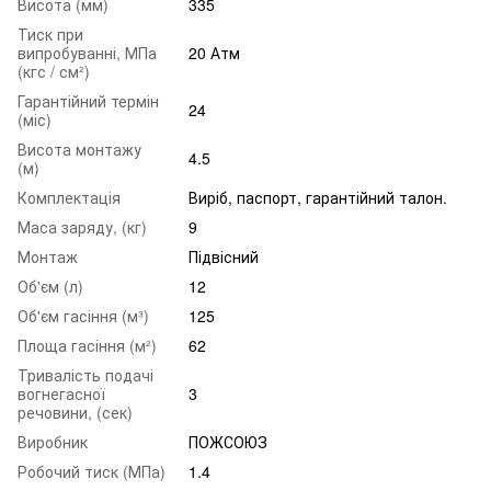
Висота (мм)
335
Тиск при
випробуванні, МПа
20 Атм
(кгс / см²)
Гарантійний термін
24
(міс)
Висота монтажу
4.5
(м)
Комплектація
Виріб, паспорт, гарантійний талон.
Маса заряду, (кг)
9
Монтаж
Підвісний
Об'єм (л)
12
Об'єм гасіння (м³)
125
Площа гасіння (м²)
62
Тривалість подачі
вогнегасної
3
речовини, (сек)
Виробник
ПОЖСОЮЗ
Робочий тиск (МПа)
1.4