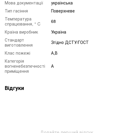
Мова документації
українська
Тип гасіння
Поверхневе
Температура
68
спрацювання, ° C
Країна виробник
Україна
Стандарт
Згідно ДСТУ/ГОСТ
виготовлення
Клас пожежі
А,В
Категорія
вогненебезпечності
А
приміщення
Відгуки
Додайте перший відгук