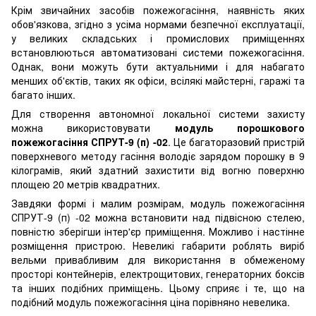
Крім звичайних засобів пожежогасіння, наявність яких
обов'язкова, згідно з усіма нормами безпечної експлуатації,
у великих складських і промислових приміщеннях
встановлюються автоматизовані системи пожежогасіння.
Однак, вони можуть бути актуальними і для набагато
менших об'єктів, таких як офіси, всілякі майстерні, гаражі та
багато інших.
Для створення автономної локальної системи захисту
можна використовувати
модуль порошкового
пожежогасіння СПРУТ-9 (п) -02
. Це багаторазовий пристрій
поверхневого методу гасіння володіє зарядом порошку в 9
кілограмів, який здатний захистити від вогню поверхню
площею 20 метрів квадратних.
Завдяки формі і малим розмірам, модуль пожежогасіння
СПРУТ-9 (п) -02 можна встановити над підвісною стелею,
повністю зберігши інтер'єр приміщення. Можливо і настінне
розміщення пристрою. Невеликі габарити роблять виріб
вельми привабливим для використання в обмеженому
просторі контейнерів, електрощитових, генераторних боксів
та інших подібних приміщень. Цьому сприяє і те, що на
подібний модуль пожежогасіння ціна порівняно невелика.