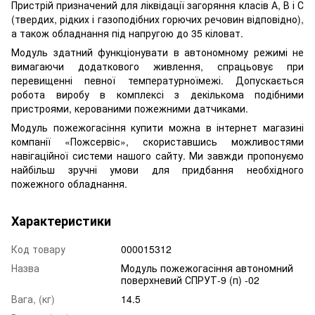
Пристрій призначений для ліквідації загоряння класів А, В і С
(твердих, рідких і газоподібних горючих речовин відповідно),
а також обладнання під напругою до 35 кіловат.
Модуль здатний функціонувати в автономному режимі не
вимагаючи додаткового живлення, спрацьовує при
перевищенні певної температурноїмежі. Допускається
робота виробу в комплексі з декількома подібними
пристроями, керованими пожежними датчиками.
Модуль пожежогасіння купити можна в інтернет магазині
компанії «Пожсервіс», скориставшись можливостями
навігаційної системи нашого сайту. Ми завжди пропонуємо
найбільш зручні умови для придбання необхідного
пожежного обладнання.
Характеристики
Код товару
000015312
Назва
Модуль пожежогасіння автономний
поверхневий СПРУТ-9 (п) -02
Вага, (кг)
14.5