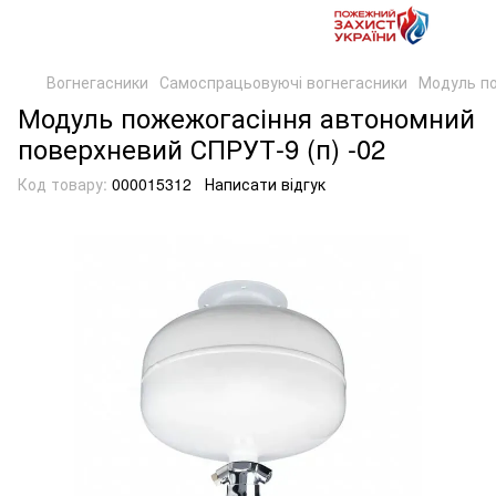
Вогнегасники
Самоспрацьовуючі вогнегасники
Модуль по
Модуль пожежогасіння автономний
поверхневий СПРУТ-9 (п) -02
Код товару:
000015312
Написати відгук