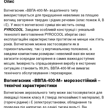
Опис
Вогнегасник «ВВПА-400-М» водопінного типу
використовується для придушення невеликих за площею
вогнищ загоряння твердих і рідких речовин (клас пожеж А, В
і Е). У якості вогнегасної суміші він містить склад
PYROCOOL
. Завдяки особливій конструкції і унікальній
технології виготовлення PYROCOOL зберігає свої
експлуатаційні характеристики протягом не менше ніж п'ять
років. Вогнегасник можна застосовувати як в
горизонтальному, так і у вертикальному положенні, а
завдяки компактним розмірам і невеликій вазі він може
загасити осередки загоряння в самих важкодоступних
місцях. Імовірність спрацьовування виробу в екстрених
ситуаціях становить 99,9%. ВВПА-400-М не вимагає
технічного обслуговування і перезарядки.
Вогнегасник «ВВПА-400-М» морозостійкий –
технічні характеристики
Вогнегасник аерозольного типу може застосовуватися для
ліквідації пожеж класу А (тверді легкозаймисті матеріали), В
(горючі рідини) і Е (електроустановки, обладнання та
проводка під напругою до однієї тисячі вольт). Він