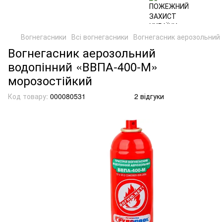
Вогнегасники
Всі вогнегасники
Вогнегасник аерозольний
Вогнегасник аерозольний
водопінний «ВВПА-400-М»
морозостійкий
Код товару:
000080531
2 відгуки