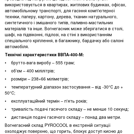
використовується в квартирах, житлових будинках, офісах,
автомобільному транспорті, для гасіння комп'ютерної
техніки, паперу, картону, дерева, тканин натурального,
синтетичного і змішаного типів, паливно-мастильних
матеріалів та інше. Вогнегасник може зберігатися в столі,
шафі, на підвіконні, підлозі, на стіні з використанням
спеціального кріплення, в багажнику, бардачку або салоні
автомобіля.
Технічні характеристики ВВПА-400-М:
• брутто-вага виробу – 555 грам;
• об'єм – 400 мілілітрів;
• розміри – 238×66 міліметрів;
• температурний діапазон застосування – від -30°С до +
50°С;
• експлуатаційний термін – п'ять років;
• тривалість подачі гасячого складу – не менше 10 секунд;
• дистанція подачі гасячого складу – понад два метри.
Вогнегасний склад PYROCOOL в екстреній ситуації
охолоджує поверхню, що горить, блокує доступ кисню до