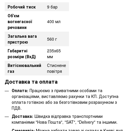
Робочий тиск
9 бар
Об'єм
вогнегасної
400 мл
речовини
Загальна вага
560 г
пристрою
Габаритні
235х65
розміри (ВхД)
мм
Витіснювальний
Стиснене
газ
повітря
Доставка та оплата
Оплата:
Працюємо з приватними особами та
організаціями, виставляємо рахунки та КП. Доступна
оплата готівкою або за безготівковим розрахунком з
ПДВ.
Доставка:
Швидка відправка транспортними
компаніями "Нова Пошта", "SAT", "Delivery" та іншими.
Самовивіз:
Можна забрати товар зі складу в Києві: вул.