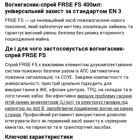
Вогнегасник-спрей FRSE FS 400мл:
універсальний захист за стандартом EN 3
FRSE FS — це інноваційний засіб пожежогасіння нового
покоління, який забезпечує миттєву локалізацію займань та
гарантує високий рівень безпеки без ризику вторинного
пошкодження майна.
Де і для чого застосовується вогнегасник-
спрей FRSE FS
Спрей FRSE FS є важливим елементом доукомплектування
систем пожежної безпеки разом із АПС (автоматична
пожежна сигналізація) та СОУЕ. Завдяки компактності та
універсальності, пристрій ідеально підходить для
використання в ЖК, офісних центрах, ТРЦ, на складах та в
логістичних хабах. Він ефективно
вирішує проблему гасіння
літій-іонних акумуляторів (Li-ion) та електроустановок під
напругою до 400 В, запобігаючи поширенню вогню на ранніх
стадіях
. Професійний регламент використання дозволяє
інтегрувати його як первинний засіб захисту в серверних
кімнатах, на паркінгах та в транспортних засобах.
Ключові характеристики