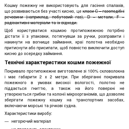
Кошму пожежну не використовують для гасіння спалахів,
що розвиваються без участі кисню, це
класи C – газоподібні
речовини (наприклад, побутовий газ), D – метали, F –
радіоактивні матеріали та їх відходи.
Щоб користуватися кошмою протипожежною потрібно
дістати її з упаковки, потягнувши за ручки, розправити і
накинути на вогнище займання, краї полотна необхідно
притиснути або присипати, щоб повністю виключити доступ
кисню до осередку займання.
Технічні характеристики кошми пожежної
Покривало протипожежне виготовлене зі 100% скловолокна
і має габарити 2 х 2 метри. При зберіганні покривала
пожежного в умовах високої вологості, полотно не
піддається гниттю, а також на його поверхні не
утворюються грибки та колонії мікроорганізмів, що дозволяє
зберігати пожежну кошму на транспортних засобах,
включаючи морські та річкові судна.
Характеристики виробу:
негорючий матеріал
не проводить електрики;