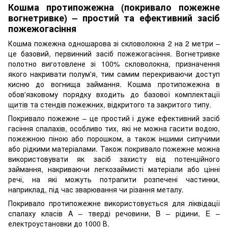
Кошма протипожежна (покривало пожежне
вогнетривке) – простий та ефективний засіб
пожежогасіння
Кошма пожежна одношарова зі скловолокна 2 на 2 метри –
це базовий, первинний засіб пожежогасіння. Вогнетривке
полотно виготовлене зі 100% скловолокна, призначення
якого накривати полум'я, тим самим перекриваючи доступ
кисню до вогнища займання. Кошма протипожежна в
обов'язковому порядку входить до базової комплектації
щитів та стендів пожежних
, відкритого та закритого типу.
Покривало пожежне – це простий і дуже ефективний засіб
гасіння спалахів, особливо тих, які не можна гасити водою,
пожежною піною або порошком, а також іншими сипучими
або рідкими матеріалами. Також покривало пожежне можна
використовувати як засіб захисту від потенційного
займання, накриваючи легкозаймисті матеріали або цінні
речі, на які можуть потрапити розпечені частинки,
наприклад, під час зварювання чи різання металу.
Покривало протипожежне використовується для ліквідації
спалаху класів A – тверді речовини, B – рідини, E –
електроустановки до 1000 В.