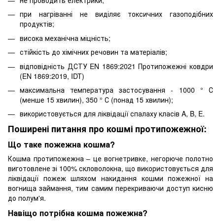
при нагріванні не виділяє токсичних газоподібних
продуктів;
висока механічна міцність;
стійкість до хімічних речовин та матеріалів;
відповідність ДСТУ EN 1869:2021 Протипожежні ковдри
(EN 1869:2019, IDT)
максимальна температура застосування - 1000 ° С
(менше 15 хвилин), 350 ° С (понад 15 хвилин);
використовується для ліквідації спалаху класів A, B, E.
Поширені питання про кошмі протипожежної:
Що таке пожежна кошма?
Кошма протипожежна – це вогнетривке, негорюче полотно
виготовлене зі 100% скловолокна, що використовується для
ліквідації пожеж шляхом накидання кошми пожежної на
вогнища займання, тим самим перекриваючи доступ кисню
до полум'я.
Навіщо потрібна кошма пожежна?