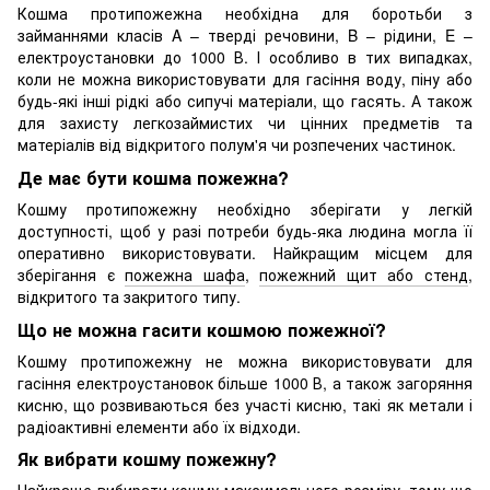
Кошма протипожежна необхідна для боротьби з
займаннями класів A – тверді речовини, B – рідини, E –
електроустановки до 1000 В. І особливо в тих випадках,
коли не можна використовувати для гасіння воду, піну або
будь-які інші рідкі або сипучі матеріали, що гасять. А також
для захисту легкозаймистих чи цінних предметів та
матеріалів від відкритого полум'я чи розпечених частинок.
Де має бути кошма пожежна?
Кошму протипожежну необхідно зберігати у легкій
доступності, щоб у разі потреби будь-яка людина могла її
оперативно використовувати. Найкращим місцем для
зберігання є
пожежна шафа
,
пожежний щит або стенд
,
відкритого та закритого типу.
Що не можна гасити кошмою пожежної?
Кошму протипожежну не можна використовувати для
гасіння електроустановок більше 1000 В, а також загоряння
кисню, що розвиваються без участі кисню, такі як метали і
радіоактивні елементи або їх відходи.
Як вибрати кошму пожежну?