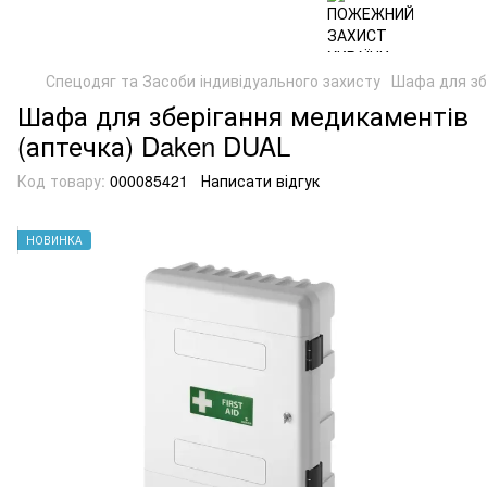
Спецодяг та Засоби індивідуального захисту
Шафа для зб
Шафа для зберігання медикаментів
(аптечка) Daken DUAL
Код товару:
000085421
Написати відгук
НОВИНКА