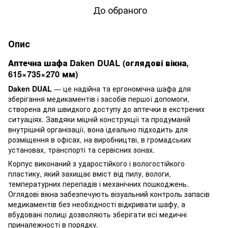
До обраного
Опис
Аптечна шафа Daken DUAL (оглядові вікна,
615×735×270 мм)
Daken DUAL
— це надійна та ергономічна шафа для
зберігання медикаментів і засобів першої допомоги,
створена для швидкого доступу до аптечки в екстрених
ситуаціях. Завдяки міцній конструкції та продуманій
внутрішній організації, вона ідеально підходить для
розміщення в офісах, на виробництві, в громадських
установах, транспорті та сервісних зонах.
Корпус виконаний з ударостійкого і вологостійкого
пластику, який захищає вміст від пилу, вологи,
температурних перепадів і механічних пошкоджень.
Оглядові вікна забезпечують візуальний контроль запасів
медикаментів без необхідності відкривати шафу, а
вбудовані полиці дозволяють зберігати всі медичні
приналежності в порядку.