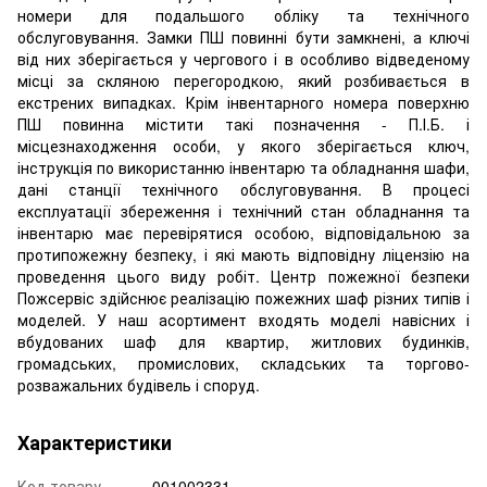
номери для подальшого обліку та технічного
обслуговування. Замки ПШ повинні бути замкнені, а ключі
від них зберігається у чергового і в особливо відведеному
місці за скляною перегородкою, який розбивається в
екстрених випадках. Крім інвентарного номера поверхню
ПШ повинна містити такі позначення - П.І.Б. і
місцезнаходження особи, у якого зберігається ключ,
інструкція по використанню інвентарю та обладнання шафи,
дані станції технічного обслуговування. В процесі
експлуатації збереження і технічний стан обладнання та
інвентарю має перевірятися особою, відповідальною за
протипожежну безпеку, і які мають відповідну ліцензію на
проведення цього виду робіт. Центр пожежної безпеки
Пожсервіс здійснює реалізацію пожежних шаф різних типів і
моделей. У наш асортимент входять моделі навісних і
вбудованих шаф для квартир, житлових будинків,
громадських, промислових, складських та торгово-
розважальних будівель і споруд.
Характеристики
Код товару
001002331