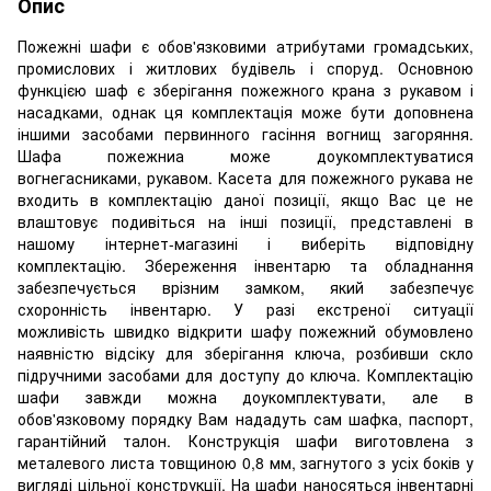
Опис
Пожежні шафи є обов'язковими атрибутами громадських,
промислових і житлових будівель і споруд. Основною
функцією шаф є зберігання пожежного крана з рукавом і
насадками, однак ця комплектація може бути доповнена
іншими засобами первинного гасіння вогнищ загоряння.
Шафа пожежниа може доукомплектуватися
вогнегасниками, рукавом. Касета для пожежного рукава не
входить в комплектацію даної позиції, якщо Вас це не
влаштовує подивіться на інші позиції, представлені в
нашому інтернет-магазині і виберіть відповідну
комплектацію. Збереження інвентарю та обладнання
забезпечується врізним замком, який забезпечує
схоронність інвентарю. У разі екстреної ситуації
можливість швидко відкрити шафу пожежний обумовлено
наявністю відсіку для зберігання ключа, розбивши скло
підручними засобами для доступу до ключа. Комплектацію
шафи завжди можна доукомплектувати, але в
обов'язковому порядку Вам нададуть сам шафка, паспорт,
гарантійний талон. Конструкція шафи виготовлена ​​з
металевого листа товщиною 0,8 мм, загнутого з усіх боків у
вигляді цільної конструкції. На шафи наносяться інвентарні