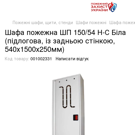
Пожежні шафи, щити, стенди
Шафи пожежні
Шафа пожежн
Шафа пожежна ШП 150/54 Н-С Біла
(підлогова, із задньою стінкою,
540х1500х250мм)
Код товару:
001002331
Написати відгук